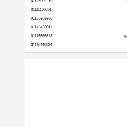
01145002210
01111100291
01155989988
01145450011
h
01115666813
01110440034