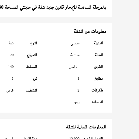
بالمرحلة السادسة للإيجار قانون جديد شقة في مدينتي المساحة 140 متر
معلومات عن الشقة
المدينة
مدينتي
النوع
شقة
الحالة
مستلمة
النموذج
20
الطابق
الخامس
المساحة
140
مطابخ
1
نوم
3
بلكونات
2
التشطيب
خاص
المصاعد
يوجد
المعلومات المالية للشقة
الإيجار الشهري
12,000
مدة الإيجار
غير متاح