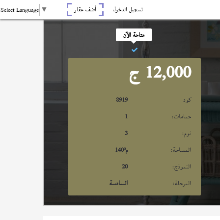
تسجيل الدخول
أضف عقار
Select Language
▼
متاحة الآن
12,000
ج
كود
8919
حمامات:
1
نوم:
3
المساحة:
م²
140
النموذج:
20
المرحلة:
السادسة