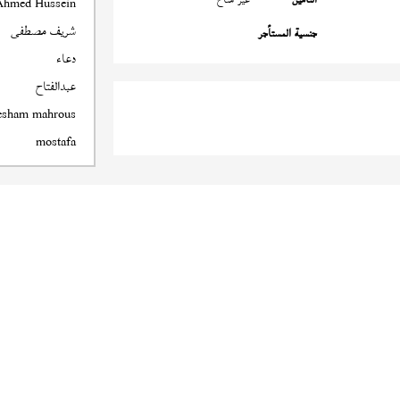
Ahmed Hussein
شريف مصطفى
جنسية المستأجر
دعاء
عبدالفتاح
esham mahrous
mostafa