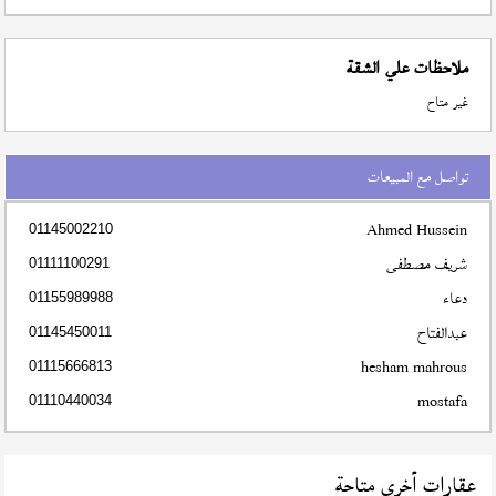
ملاحظات علي الشقة
غير متاح
تواصل مع المبيعات
Ahmed Hussein
01145002210
شريف مصطفى
01111100291
دعاء
01155989988
عبدالفتاح
01145450011
hesham mahrous
01115666813
mostafa
01110440034
عقارات أخري متاحة