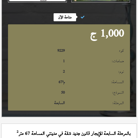
متاحة الآن
1,000
ج
كود
9229
حمامات:
1
نوم:
2
المساحة:
م²
67
النموذج:
50
المرحلة:
السابعة
2
بالمرحلة السابعة للإيجار قانون جديد شقة في مدينتي المساحة 67 متر