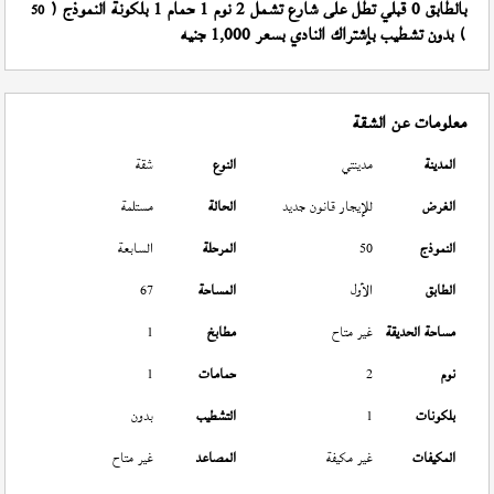
بالطابق 0 قبلي تطل على شارع تشمل 2 نوم 1 حمام 1 بلكونة النموذج (
50
) بدون تشطيب بإشتراك النادي بسعر 1,000 جنيه
معلومات عن الشقة
المدينة
مدينتي
النوع
شقة
الغرض
للإيجار قانون جديد
الحالة
مستلمة
النموذج
50
المرحلة
السابعة
الطابق
الأول
المساحة
67
مساحة الحديقة
غير متاح
مطابخ
1
نوم
2
حمامات
1
بلكونات
1
التشطيب
بدون
المكيفات
غير مكيفة
المصاعد
غير متاح