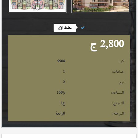
متاحة الآن
2,800
ج
كود
9904
حمامات:
1
نوم:
2
المساحة:
م²
106
النموذج:
ج1
المرحلة:
الرابعة