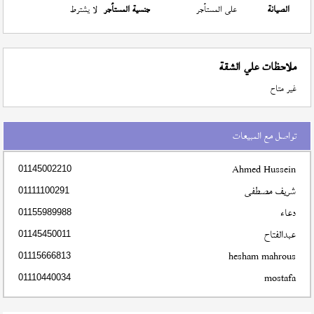
الصيانة
على المستأجر
جنسية المستأجر
لا يشترط
ملاحظات علي الشقة
غير متاح
تواصل مع المبيعات
Ahmed Hussein
01145002210
شريف مصطفى
01111100291
دعاء
01155989988
عبدالفتاح
01145450011
hesham mahrous
01115666813
mostafa
01110440034