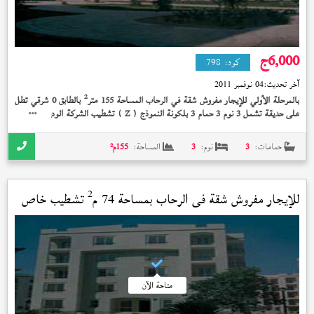
6,000
ج
كود:
798
آخر تحديث:
04 نوفمبر 2011
2
بالمرحلة الأولي للإيجار مفروش شقة في الرحاب المساحة 155 متر
بالطابق 0 شرقي تطل
على حديقة تشمل 3 نوم 3 حمام 3 بلكونة النموذج (
) تشطيب الشركة الوديعة مدفوعة
Z
بسعر 6,000 جنيه و + + + + سوبر لوكس +
حمامات:
3
نوم:
3
المساحة:
155
م²
2
للإيجار مفروش شقة في
الرحاب
بمساحة 74 م
تشطيب خاص
متاحة الآن