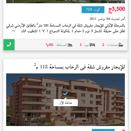
3,500
ج
كود:
789
آخر تحديث:
04 نوفمبر 2011
2
بالمرحلة الأولي للإيجار مفروش شقة في الرحاب المساحة 101 متر
بالطابق الأرضي شرقي
تطل على حديقة تشمل 3 نوم 2 حمام 1 بلكونة النموذج (
) تشطيب الشركة الوديعة
Y
مدفوعة بسعر 3,500 جنيه و + + + + فرش سوبر لوكس +
حمامات:
2
نوم:
3
المساحة:
101
م²
2
للإيجار مفروش شقة في
الرحاب
بمساحة 118 م
متاحة الآن