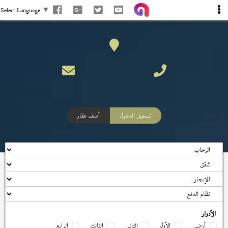
Select Language
▼
تسجيل الدخول
أضف عقار
الأدوار
أرضي
الأول
الثاني
الثالث
الرابع