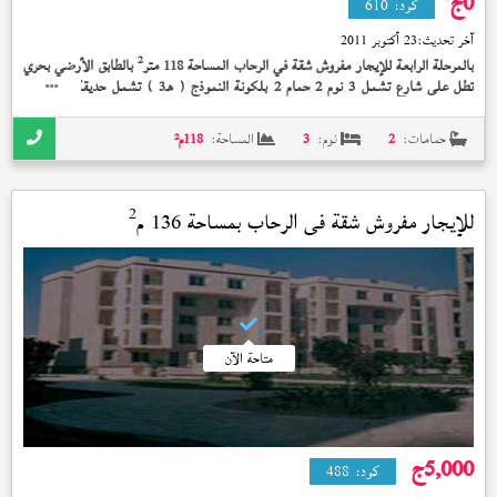
0
ج
كود:
610
آخر تحديث:
23 أكتوبر 2011
2
بالمرحلة الرابعة للإيجار مفروش شقة في الرحاب المساحة 118 متر
بالطابق الأرضي بحري
تطل على شارع تشمل 3 نوم 2 حمام 2 بلكونة النموذج (
) تشمل حديقة خاصة 50
هـ3
2
متر
تشطيب الشركة الوديعة مدفوعة بسعر 0 جنيه و + + + ايام او اسابيع + مطبخ مفتوح-
فرش سوبر لوكس +
حمامات:
2
نوم:
3
المساحة:
118
م²
2
للإيجار مفروش شقة في
الرحاب
بمساحة 136 م
متاحة الآن
5,000
ج
كود:
488