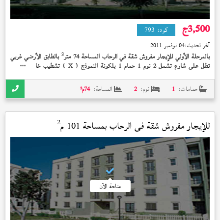
3,500
ج
كود:
793
آخر تحديث:
04 نوفمبر 2011
2
بالمرحلة الأولي للإيجار مفروش شقة في الرحاب المساحة 74 متر
بالطابق الأرضي غربي
تطل على شارع تشمل 2 نوم 1 حمام 1 بلكونة النموذج (
) تشطيب خاص الوديعة
X
مدفوعة بسعر 3,500 جنيه و + + + + فرش جيد+تليفون +
حمامات:
1
نوم:
2
المساحة:
74
م²
2
للإيجار مفروش شقة في
الرحاب
بمساحة 101 م
متاحة الآن