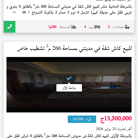
2
بالمرحلة الحادية عشر للبيع كاش شقة في مدينتي المساحة 200 متر
بالطابق 0 بحري و
غربي تطل على حديقة كبيرة تشمل 4 نوم 3 حمام 2 بلكونة النموذج (
) تشطيب
08
الشركة إستلام فوري 10,500,000 جنيه
حمامات:
3
نوم:
4
المساحة:
200
م²
2
للبيع كاش شقة في
مدينتي
بمساحة 266 م
تشطيب خاص
استلام فوري
متاحة الآن
13,500,000
ج
كود:
34599
آخر تحديث:
25 يوليو 2026
2
بالمرحلة الأولي للبيع كاش شقة في مدينتي المساحة 266 متر
بالطابق 0 شرقي تطل على