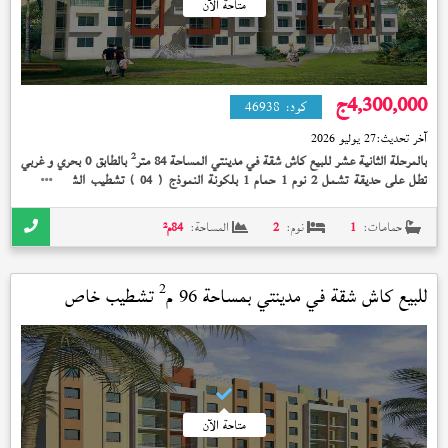
متاحة الآن
4,300,000
ج
كود:
46938
آخر تحديث:
27 يوليو 2026
2
بالمرحلة الثانية عشر للبيع كاش شقة في مدينتي المساحة 84 متر
بالطابق 0 بحري و غربي
تطل على حديقة تشمل 2 نوم 1 حمام 1 بلكونة النموذج (
) تشطيب الشركة إستلام
04
فوري 4,300,000 جنيه و متبقى للشركه مليون 350 لسنه 2033 بها مستاجر لشهر 5 يدفع
13000
حمامات:
1
نوم:
2
المساحة:
84
م²
2
للبيع كاش شقة في
مدينتي
بمساحة 96 م
تشطيب خاص
استلام فوري
متاحة الآن