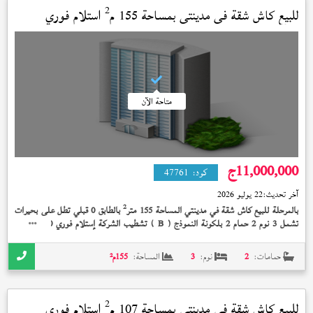
2
للبيع كاش شقة في
مدينتي
بمساحة 155 م
استلام فوري
متاحة الآن
11,000,000
ج
كود:
47761
آخر تحديث:
22 يوليو 2026
2
بالمرحلة للبيع كاش شقة في مدينتي المساحة 155 متر
بالطابق 0 قبلي تطل على بحيرات
تشمل 3 نوم 2 حمام 2 بلكونة النموذج (
) تشطيب الشركة إستلام فوري 11,000,000
B
جنيه
حمامات:
2
نوم:
3
المساحة:
155
م²
2
للبيع كاش شقة في
مدينتي
بمساحة 107 م
استلام فوري