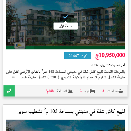
متاحة الآن
10,950,000
ج
كود:
21667
آخر تحديث:
22 يوليو 2026
2
بالمرحلة الثامنة للبيع كاش شقة في مدينتي المساحة 148 متر
بالطابق الأرضي تطل على
2
حديقة تشمل 3 نوم 3 حمام 0 بلكونة النموذج (
) تشمل حديقة خاصة 80 متر
320
تشطيب سوبر لوكس 10,950,000 جنيه و الشقة تحت التشطيب
حمامات:
3
نوم:
3
المساحة:
148
م²
2
للبيع كاش شقة في
مدينتي
بمساحة 103 م
تشطيب سوبر
لوكس استلام فوري