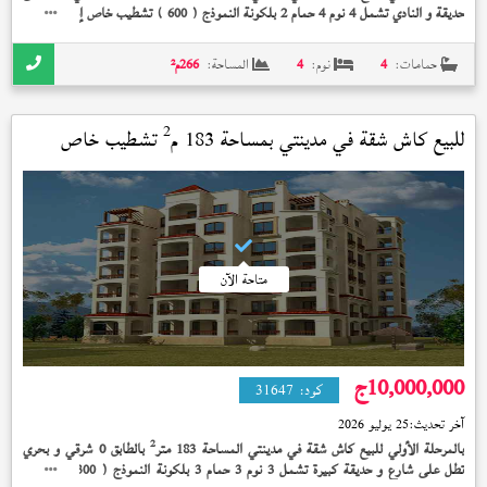
حديقة و النادي تشمل 4 نوم 4 حمام 2 بلكونة النموذج (
) تشطيب خاص إستلام فوري
600
13,500,000 جنيه
حمامات:
4
نوم:
4
المساحة:
266
م²
2
للبيع كاش شقة في
مدينتي
بمساحة 183 م
تشطيب خاص
استلام فوري
متاحة الآن
10,000,000
ج
كود:
31647
آخر تحديث:
25 يوليو 2026
2
بالمرحلة الأولي للبيع كاش شقة في مدينتي المساحة 183 متر
بالطابق 0 شرقي و بحري
تطل على شارع و حديقة كبيرة تشمل 3 نوم 3 حمام 3 بلكونة النموذج (
) تشطيب
300