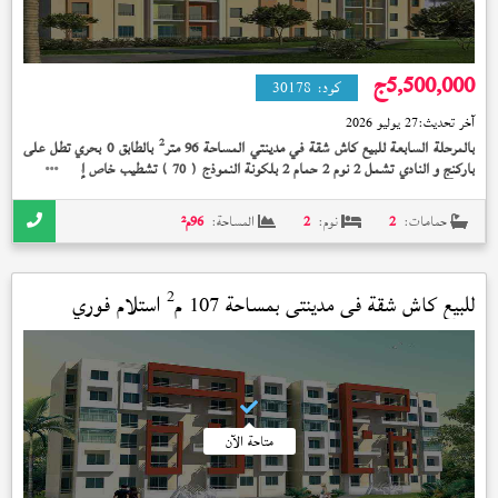
5,500,000
ج
كود:
30178
آخر تحديث:
27 يوليو 2026
2
بالمرحلة السابعة للبيع كاش شقة في مدينتي المساحة 96 متر
بالطابق 0 بحري تطل على
باركنج و النادي تشمل 2 نوم 2 حمام 2 بلكونة النموذج (
) تشطيب خاص إستلام فوري
70
5,500,000 جنيه و البيع بالفرش كامل
حمامات:
2
نوم:
2
المساحة:
96
م²
2
للبيع كاش شقة في
مدينتي
بمساحة 107 م
استلام فوري
متاحة الآن