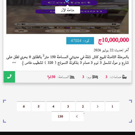
متاحة الآن
10,000,000
ج
كود:
47884
آخر تحديث:
22 يوليو 2026
2
بالمرحلة الثامنة للبيع كاش شقة في مدينتي المساحة 150 متر
بالطابق 0 بحري تطل على
شارع و مول تشمل 3 نوم 3 حمام 3 بلكونة النموذج (
) تشطيب خاص إستلام فوري
320
10,000,000 جنيه و شامل جراج خاص بالوحده . فيو ابراج SPINE يوجد برجوله في التراس
حمامات:
3
نوم:
3
المساحة:
150
م²
6
5
4
3
2
<
1
130
>