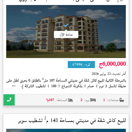
متاحة الآن
6,000,000
ج
كود:
47996
آخر تحديث:
22 يوليو 2026
2
بالمرحلة الثانية للبيع كاش شقة في مدينتي المساحة 107 متر
بالطابق 0 بحري تطل على
حديقة تشمل 2 نوم 1 حمام 1 بلكونة النموذج (
) تشطيب الشركة إستلام فوري
100
6,000,000 جنيه
حمامات:
1
نوم:
2
المساحة:
107
م²
2
للبيع كاش شقة في
مدينتي
بمساحة 148 م
تشطيب سوبر
لوكس