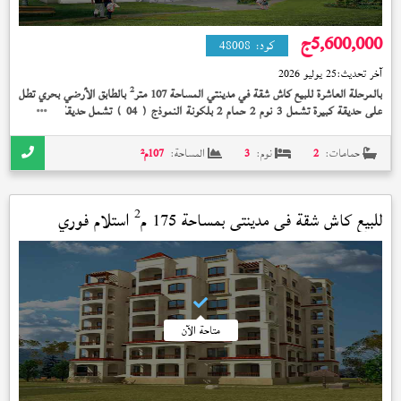
5,600,000
ج
كود:
48008
آخر تحديث:
25 يوليو 2026
2
بالمرحلة العاشرة للبيع كاش شقة في مدينتي المساحة 107 متر
بالطابق الأرضي بحري تطل
على حديقة كبيرة تشمل 3 نوم 2 حمام 2 بلكونة النموذج (
) تشمل حديقة خاصة 55
04
2
متر
مسطح مفتوح إستلام فوري 5,600,000 جنيه و تشطيب هاي سوبر لوكس متبقي 2
مليون و 100 الف عبى 4 سنوات
حمامات:
2
نوم:
3
المساحة:
107
م²
2
للبيع كاش شقة في
مدينتي
بمساحة 175 م
استلام فوري
متاحة الآن