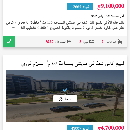
9,100,000
ج
كود:
12669
آخر تحديث:
25 يوليو 2026
2
بالمرحلة الأولي للبيع كاش شقة في مدينتي المساحة 175 متر
بالطابق 0 بحري و شرقي
تطل على شارع تشمل 3 نوم 3 حمام 3 بلكونة النموذج (
) تشطيب الشركة إستلام
300
فوري 9,100,000 جنيه و يوجد تعديل فالتشطيبات
حمامات:
3
نوم:
3
المساحة:
175
م²
2
للبيع كاش شقة في
مدينتي
بمساحة 67 م
استلام فوري
متاحة الآن
4,700,000
ج
كود:
48007