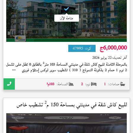
متاحة الآن
6,000,000
ج
كود:
47995
آخر تحديث:
22 يوليو 2026
2
بالمرحلة الثامنة للبيع كاش شقة في مدينتي المساحة 103 متر
بالطابق 0 تطل على تشمل
2 نوم 1 حمام 2 بلكونة النموذج (
) تشطيب سوبر لوكس إستلام فوري 6,000,000
310
جنيه و الشقة تحت التشطيب
حمامات:
1
نوم:
2
المساحة:
103
م²
2
للبيع كاش شقة في
مدينتي
بمساحة 150 م
تشطيب خاص
استلام فوري