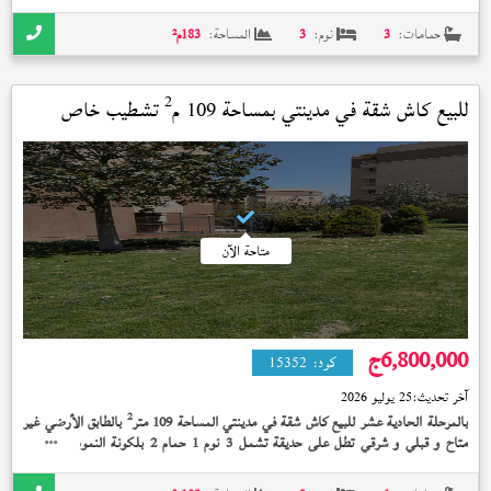
خاص إستلام فوري 10,000,000 جنيه و الشقه متشطبه بالكامل ومطبخ أوبن كيتشن
وأرضيات بورسلين حمامات متغيره بالكامل وأكبر نموذج في العمارة
حمامات:
3
نوم:
3
المساحة:
183
م²
2
للبيع كاش شقة في
مدينتي
بمساحة 109 م
تشطيب خاص
استلام فوري
متاحة الآن
6,800,000
ج
كود:
15352
آخر تحديث:
25 يوليو 2026
2
بالمرحلة الحادية عشر للبيع كاش شقة في مدينتي المساحة 109 متر
بالطابق الأرضي غير
متاح و قبلي و شرقي تطل على حديقة تشمل 3 نوم 1 حمام 2 بلكونة النموذج (
)
80
2
تشمل حديقة خاصة 50 متر
تشطيب خاص إستلام فوري 6,800,000 جنيه و الشقه طبعا
ليها ذوق خاص جدا وقريب من كل الخدمات عماره ناصيه ميدان وجاردن كبيره