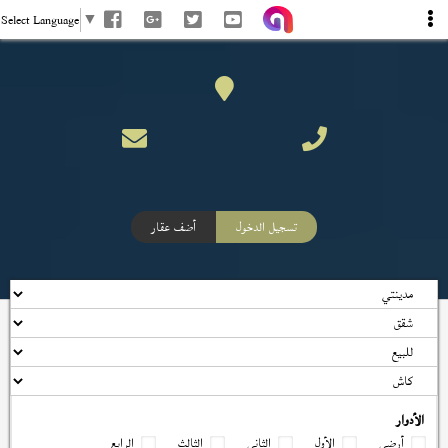
Select Language
▼
تسجيل الدخول
أضف عقار
الأدوار
أرضي
الأول
الثاني
الثالث
الرابع