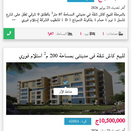
آخر تحديث:
25 يوليو 2026
2
بالمرحلة للبيع كاش شقة في مدينتي المساحة 67 متر
بالطابق 0 شرقي تطل على شارع
تشمل 1 نوم 1 حمام 1 بلكونة النموذج (
) تشطيب الشركة إستلام فوري 4,700,000
D
جنيه و البيع بالمطبخ
حمامات:
1
نوم:
1
المساحة:
67
م²
2
للبيع كاش شقة في
مدينتي
بمساحة 200 م
استلام فوري
متاحة الآن
10,500,000
ج
كود:
48004
آخر تحديث:
25 يوليو 2026