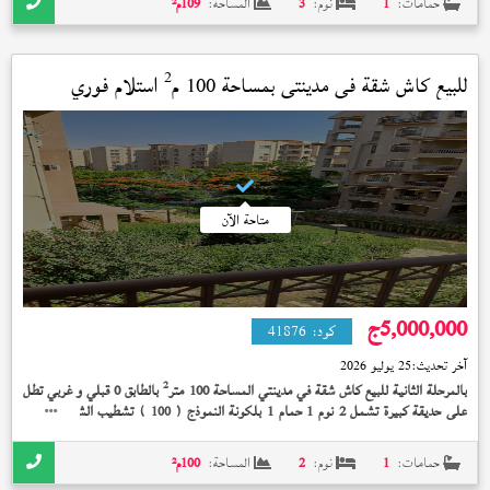
حمامات:
1
نوم:
3
المساحة:
109
م²
2
للبيع كاش شقة في
مدينتي
بمساحة 100 م
استلام فوري
متاحة الآن
5,000,000
ج
كود:
41876
آخر تحديث:
25 يوليو 2026
2
بالمرحلة الثانية للبيع كاش شقة في مدينتي المساحة 100 متر
بالطابق 0 قبلي و غربي تطل
على حديقة كبيرة تشمل 2 نوم 1 حمام 1 بلكونة النموذج (
) تشطيب الشركة إستلام
100
فوري 5,000,000 جنيه
حمامات:
1
نوم:
2
المساحة:
100
م²