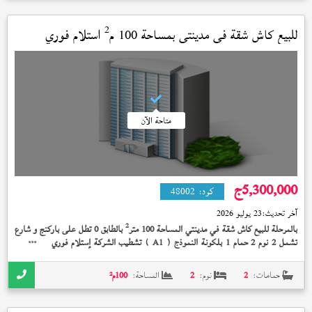
2
للبيع كاش شقة في
مدينتي
بمساحة 100 م
استلام فوري
متاحة الآن
5,300,000
ج
كود:
48002
آخر تحديث:
23 يوليو 2026
2
بالمرحلة للبيع كاش شقة في مدينتي المساحة 100 متر
بالطابق 0 تطل على باركنج و شارع
تشمل 2 نوم 2 حمام 1 بلكونة النموذج (
) تشطيب الشركة إستلام فوري 5,300,000
A1
جنيه و اول سكن والعدادات راكبه
حمامات:
2
نوم:
2
المساحة:
100
م²