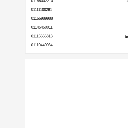
01145002210
01111100291
01155989988
01145450011
h
01115666813
01110440034