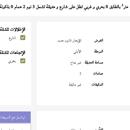
2
بالطابق 0 بحري و غربي تطل على شارع و حديقة تشمل 3 نوم 2 حمام 0 بلكونة النموذج (
الإطلالات للشقة
شارع
الغرض
للإيجار قانون جديد
المرحلة
الأولي
الإتجاهات للشقة
بحري
مساحة الحديقة
غير متاح
حمامات
2
المكيفات
غير مكيفة
تواصل مع المبيعات
التأمين
غير متاح