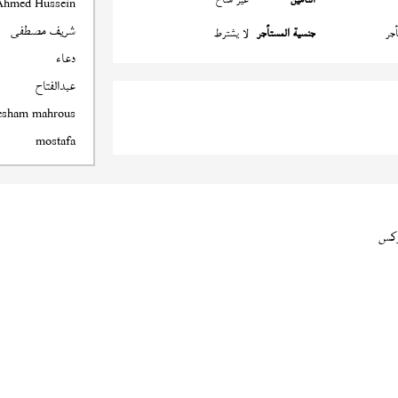
Ahmed Hussein
شريف مصطفى
جر
جنسية المستأجر
لا يشترط
دعاء
عبدالفتاح
esham mahrous
mostafa
كس