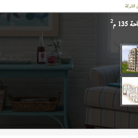
 الشركة
2
135 م