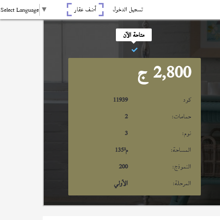
تسجيل الدخول
أضف عقار
Select Language
▼
متاحة الآن
2,800
ج
كود
11939
حمامات:
2
نوم:
3
المساحة:
م²
135
النموذج:
200
المرحلة:
الأولي