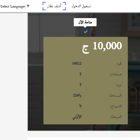
تسجيل الدخول
أضف عقار
Select Language
▼
متاحة الآن
10,000
ج
كود
14812
حمامات:
3
نوم:
3
المساحة:
م²
226
النموذج:
b
المرحلة:
الأولي