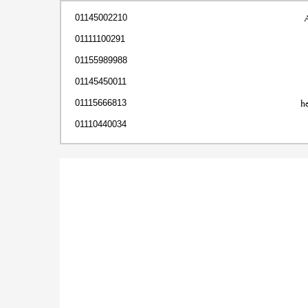
01145002210
01111100291
01155989988
01145450011
h
01115666813
01110440034