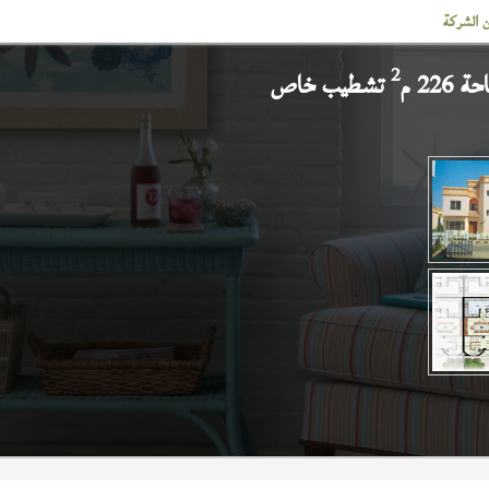
 الشركة
2
226 م
تشطيب خاص