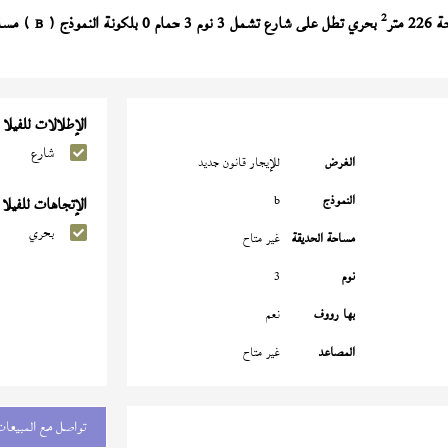
2
متر
بحري تطل على شارع تشمل 3 نوم 3 حمام 0 بلكونة النموذج (
) مساحة ا
B
الإطلالات للفيلا
شارع
الغرض
للإيجار قانون جديد
النموذج
b
الإتجاهات للفيلا
بحري
مساحة الحديقة
غير متاح
نوم
3
بها رووف
نعم
المصاعد
غير متاح
تواصل مع المبيعات