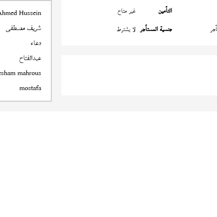
التأمين
غير متاح
Ahmed Hussein
شريف مصطفى
جر
جنسية المستأجر
لا يشترط
دعاء
عبدالفتاح
esham mahrous
mostafa