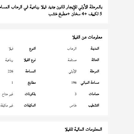
بالمرحلة الأولي للإيجار قانون جديد فيلا رباعية في الرحاب المساحة 226 
5 تكييف +4 سخان +مطبخ خشب
معلومات عن الفيلا
المدينة
الرحاب
النوع
فيلا
الحالة
مستلمة
نوع الفيلا
رباعية
المرحلة
الأولي
المساحة
226
مساحة المباني
196
مطابخ
1
حمامات
3
بلكونات
غير متاح
التشطيب
خاص
المكيفات
غير مكيفة
المعلومات المالية للفيلا