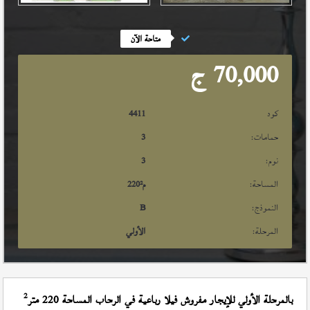
متاحة الآن
70,000
ج
كود
4411
حمامات:
3
نوم:
3
المساحة:
م²
220
النموذج:
B
المرحلة:
الأولي
2
بالمرحلة الأولي للإيجار مفروش فيلا رباعية في الرحاب المساحة 220 متر