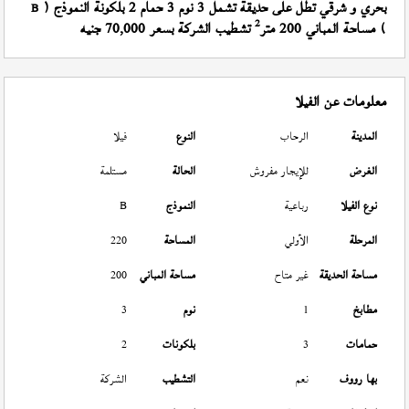
بحري و شرقي تطل على حديقة تشمل 3 نوم 3 حمام 2 بلكونة النموذج (
B
2
) مساحة المباني 200 متر
تشطيب الشركة بسعر 70,000 جنيه
معلومات عن الفيلا
المدينة
الرحاب
النوع
فيلا
الغرض
للإيجار مفروش
الحالة
مستلمة
نوع الفيلا
رباعية
النموذج
B
المرحلة
الأولي
المساحة
220
مساحة الحديقة
غير متاح
مساحة المباني
200
مطابخ
1
نوم
3
حمامات
3
بلكونات
2
بها رووف
نعم
التشطيب
الشركة