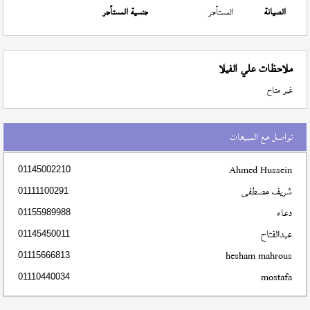
الصيانة
المستأجر
جنسية المستأجر
ملاحظات علي الفيلا
غير متاح
تواصل مع المبيعات
Ahmed Hussein
01145002210
شريف مصطفى
01111100291
دعاء
01155989988
عبدالفتاح
01145450011
hesham mahrous
01115666813
mostafa
01110440034