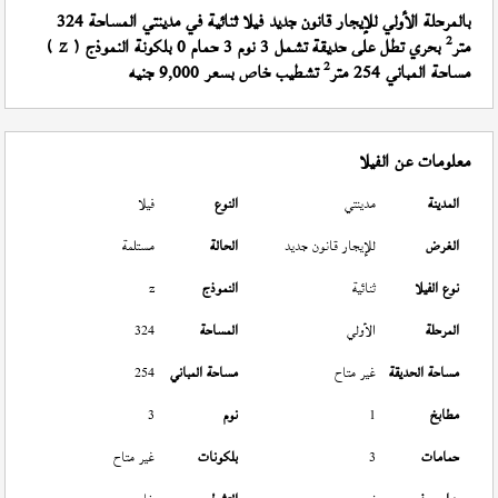
بالمرحلة الأولي للإيجار قانون جديد فيلا ثنائية في مدينتي المساحة 324
2
متر
بحري تطل على حديقة تشمل 3 نوم 3 حمام 0 بلكونة النموذج (
)
Z
2
مساحة المباني 254 متر
تشطيب خاص بسعر 9,000 جنيه
معلومات عن الفيلا
المدينة
مدينتي
النوع
فيلا
الغرض
للإيجار قانون جديد
الحالة
مستلمة
نوع الفيلا
ثنائية
النموذج
z
المرحلة
الأولي
المساحة
324
مساحة الحديقة
غير متاح
مساحة المباني
254
مطابخ
1
نوم
3
حمامات
3
بلكونات
غير متاح