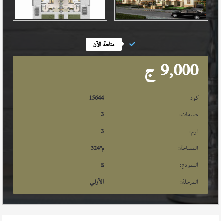
متاحة الآن
9,000
ج
كود
15644
حمامات:
3
نوم:
3
المساحة:
م²
324
النموذج:
z
المرحلة:
الأولي