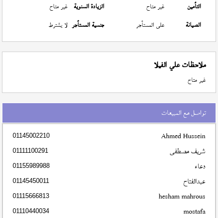
التأمين
غير متاح
الزيادة السنوية
غير متاح
الصيانة
على المستأجر
جنسية المستأجر
لا يشترط
ملاحظات علي الفيلا
غير متاح
تواصل مع المبيعات
Ahmed Hussein
01145002210
شريف مصطفى
01111100291
دعاء
01155989988
عبدالفتاح
01145450011
hesham mahrous
01115666813
mostafa
01110440034