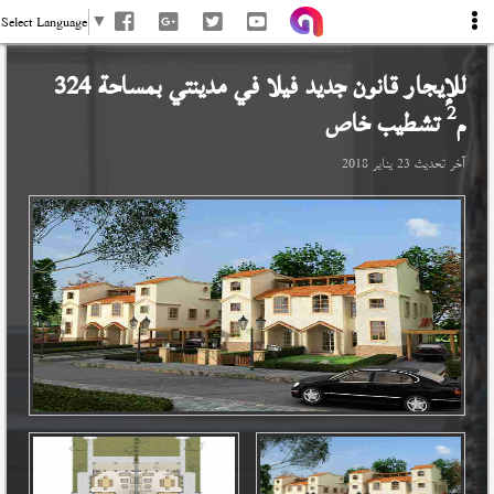
Select Language
▼
للإيجار قانون جديد فيلا في
مدينتي
بمساحة 324
2
م
تشطيب خاص
آخر تحديث
23 يناير 2018