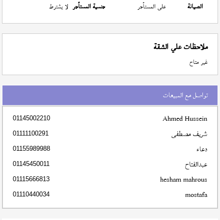
الصيانة
على المستأجر
جنسية المستأجر
لا يشترط
ملاحظات علي الشقة
غير متاح
تواصل مع المبيعات
Ahmed Hussein
01145002210
شريف مصطفى
01111100291
دعاء
01155989988
عبدالفتاح
01145450011
hesham mahrous
01115666813
mostafa
01110440034