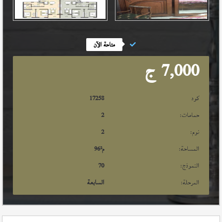
متاحة الآن
7,000
ج
كود
17258
حمامات:
2
نوم:
2
المساحة:
م²
96
النموذج:
70
المرحلة:
السابعة