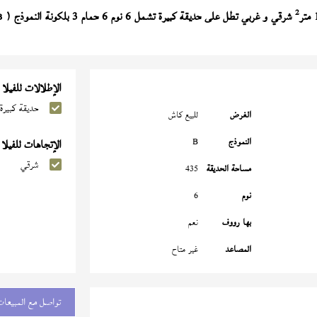
2
شرقي و غربي تطل على حديقة كبيرة تشمل 6 نوم 6 حمام 3 بلكونة النموذج (
B
الإطلالات للفيلا
حديقة كبيرة
الغرض
للبيع كاش
النموذج
B
الإتجاهات للفيلا
شرقي
مساحة الحديقة
435
نوم
6
بها رووف
نعم
المصاعد
غير متاح
تواصل مع المبيعات