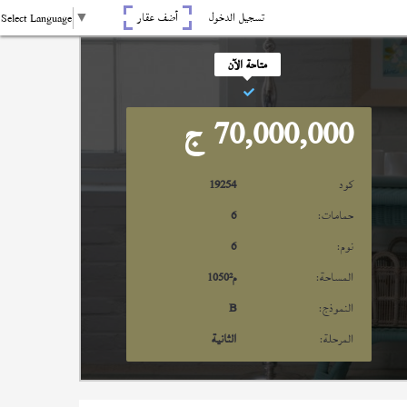
تسجيل الدخول
أضف عقار
Select Language
▼
متاحة الآن
70,000,000
ج
كود
19254
حمامات:
6
نوم:
6
المساحة:
م²
1050
النموذج:
B
المرحلة:
الثانية