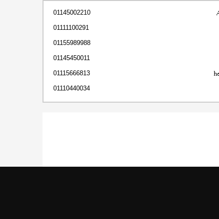
01145002210
01111100291
01155989988
01145450011
h
01115666813
01110440034