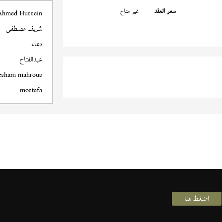
سعر العقد
غير متاح
Ahmed Hussein
شريف مصطفى
دعاء
عبدالفتاح
esham mahrous
mostafa
اضغط هنا