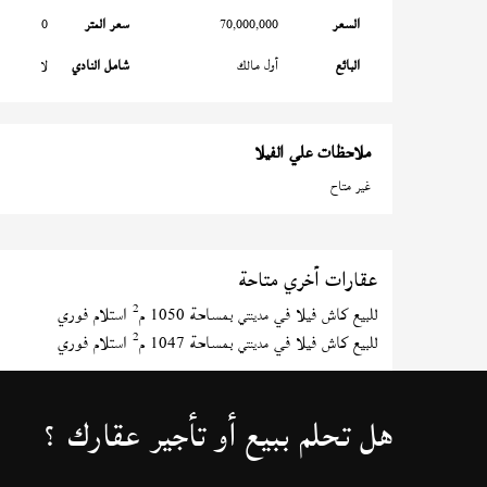
السعر
70,000,000
سعر المتر
0
البائع
أول مالك
شامل النادي
لا
ملاحظات علي الفيلا
غير متاح
عقارات أخري متاحة
2
للبيع كاش فيلا في
بمساحة 1050 م
استلام فوري
مدينتي
2
للبيع كاش فيلا في
بمساحة 1047 م
استلام فوري
مدينتي
هل تحلم ببيع أو تأجير عقارك ؟