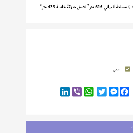
2
2
) مساحة المباني 615 متر
تشمل حديقة خاصة 435 متر
غربي
Messenger