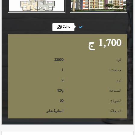
متاحة الآن
1,700
ج
كود
22050
حمامات:
1
نوم:
2
المساحة:
م²
82
النموذج:
60
المرحلة:
الحادية عشر