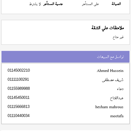
الصيانة
على المستأجر
جنسية المستأجر
لا يشترط
ملاحظات علي الشقة
غير متاح
تواصل مع المبيعات
Ahmed Hussein
01145002210
شريف مصطفى
01111100291
دعاء
01155989988
عبدالفتاح
01145450011
hesham mahrous
01115666813
mostafa
01110440034