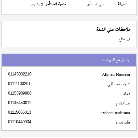
الصيانة
على المستأجر
جنسية المستأجر
لا يشترط
ملاحظات علي الشقة
غير متاح
تواصل مع المبيعات
Ahmed Hussein
01145002210
شريف مصطفى
01111100291
دعاء
01155989988
عبدالفتاح
01145450011
hesham mahrous
01115666813
mostafa
01110440034