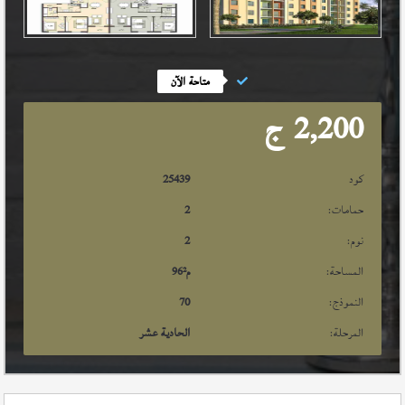
متاحة الآن
2,200
ج
كود
25439
حمامات:
2
نوم:
2
المساحة:
م²
96
النموذج:
70
المرحلة:
الحادية عشر