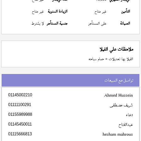
التأمين
غير متاح
الزيادة السنوية
غير متاح
الصيانة
على المستأجر
جنسية المستأجر
لا يشترط
ملاحظات علي الفيلا
الفيلا بها تعديلات + حمام سباحه
تواصل مع المبيعات
Ahmed Hussein
01145002210
شريف مصطفى
01111100291
دعاء
01155989988
عبدالفتاح
01145450011
hesham mahrous
01115666813