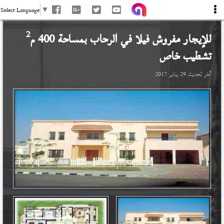
Select Language
▼
2
للإيجار مفروش فيلا في
الرحاب
بمساحة 400 م
تشطيب خاص
آخر تحديث
29 يناير 2017