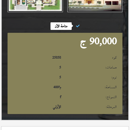
متاحة الآن
90,000
ج
كود
25858
حمامات:
5
نوم:
5
المساحة:
م²
400
النموذج:
f
المرحلة:
الأولي