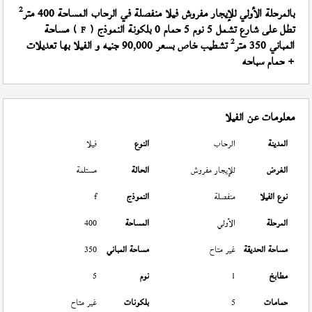
2
بالمرحلة الأولي للإيجار مفروش فيلا منفصلة في الرحاب المساحة 400 متر
تطل على شارع تشمل 5 نوم 5 حمام 0 بلكونة النموذج (
) مساحة
F
2
المباني 350 متر
تشطيب خاص بسعر 90,000 جنيه و الفيلا بها تعديلات
+ حمام سباحه
معلومات عن الفيلا
المدينة
الرحاب
النوع
فيلا
الغرض
للإيجار مفروش
الحالة
مستلمة
نوع الفيلا
منفصلة
النموذج
f
المرحلة
الأولي
المساحة
400
مساحة الحديقة
غير متاح
مساحة المباني
350
مطابخ
1
نوم
5
حمامات
5
بلكونات
غير متاح