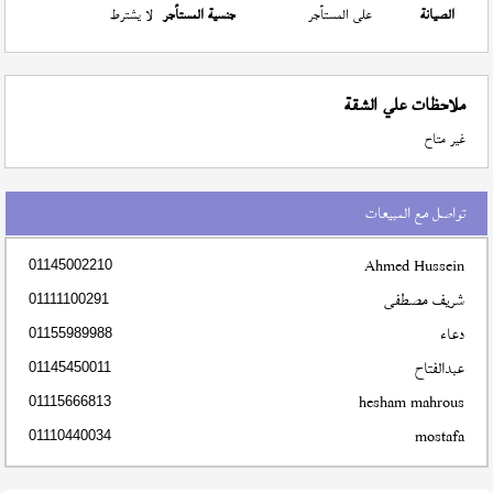
الصيانة
على المستأجر
جنسية المستأجر
لا يشترط
ملاحظات علي الشقة
غير متاح
تواصل مع المبيعات
Ahmed Hussein
01145002210
شريف مصطفى
01111100291
دعاء
01155989988
عبدالفتاح
01145450011
hesham mahrous
01115666813
mostafa
01110440034