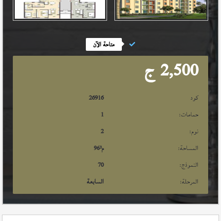
متاحة الآن
2,500
ج
كود
26916
حمامات:
1
نوم:
2
المساحة:
م²
96
النموذج:
70
المرحلة:
السابعة