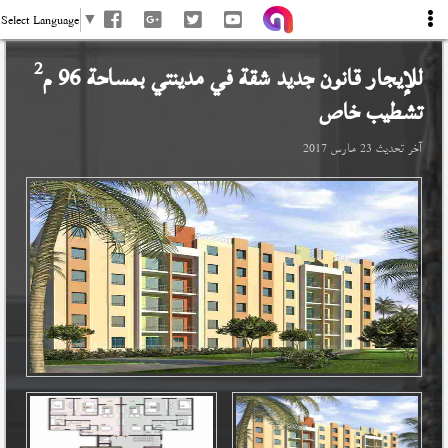
Select Language
▼
2
للإيجار قانون جديد شقة في
مدينتي
بمساحة 96 م
تشطيب خاص
آخر تحديث
23 مارس 2017