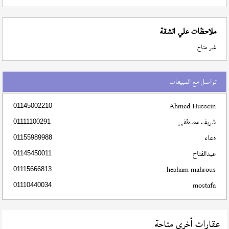
ملاحظات علي الشقة
غير متاح
تواصل مع المبيعات
Ahmed Hussein
01145002210
شريف مصطفى
01111100291
دعاء
01155989988
عبدالفتاح
01145450011
hesham mahrous
01115666813
mostafa
01110440034
عقارات أخري متاحة