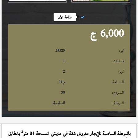
متاحة الآن
6,000
ج
كود
29523
حمامات:
1
نوم:
2
المساحة:
م²
81
النموذج:
30
المرحلة:
السادسة
2
بالمرحلة السادسة للإيجار مفروش شقة في مدينتي المساحة 81 متر
بالطابق