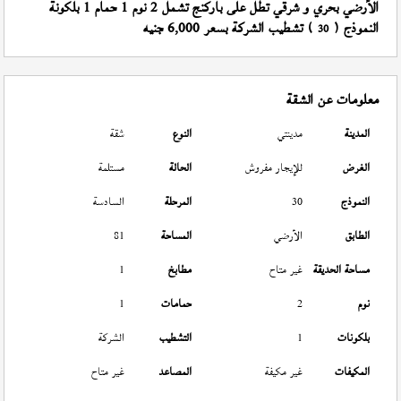
الأرضي بحري و شرقي تطل على باركنج تشمل 2 نوم 1 حمام 1 بلكونة
النموذج (
) تشطيب الشركة بسعر 6,000 جنيه
30
معلومات عن الشقة
المدينة
مدينتي
النوع
شقة
الغرض
للإيجار مفروش
الحالة
مستلمة
النموذج
30
المرحلة
السادسة
الطابق
الأرضي
المساحة
81
مساحة الحديقة
غير متاح
مطابخ
1
نوم
2
حمامات
1
بلكونات
1
التشطيب
الشركة
المكيفات
غير مكيفة
المصاعد
غير متاح