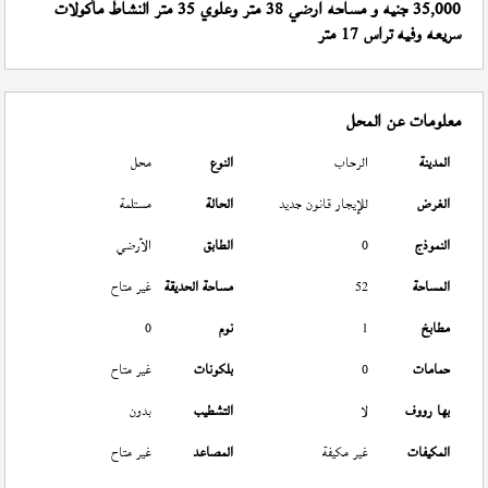
35,000 جنيه و مساحه ارضي 38 متر وعلوي 35 متر النشاط مأكولات
سريعه وفيه تراس 17 متر
معلومات عن المحل
المدينة
الرحاب
النوع
محل
الغرض
للإيجار قانون جديد
الحالة
مستلمة
النموذج
0
الطابق
الأرضي
المساحة
52
مساحة الحديقة
غير متاح
مطابخ
1
نوم
0
حمامات
0
بلكونات
غير متاح
بها رووف
لا
التشطيب
بدون
المكيفات
غير مكيفة
المصاعد
غير متاح