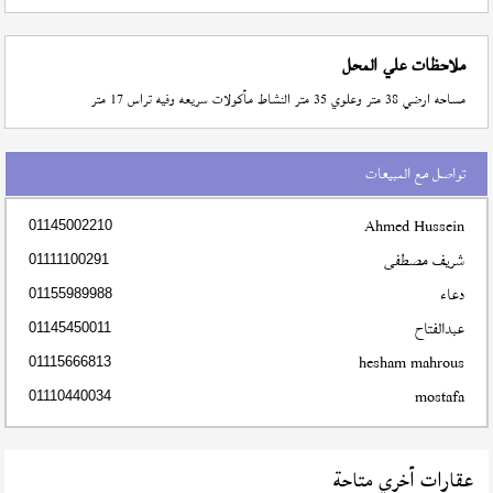
ملاحظات علي المحل
مساحه ارضي 38 متر وعلوي 35 متر النشاط مأكولات سريعه وفيه تراس 17 متر
تواصل مع المبيعات
Ahmed Hussein
01145002210
شريف مصطفى
01111100291
دعاء
01155989988
عبدالفتاح
01145450011
hesham mahrous
01115666813
mostafa
01110440034
عقارات أخري متاحة