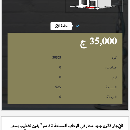
متاحة الآن
35,000
ج
كود
30863
حمامات:
0
نوم:
0
المساحة:
م²
52
المرحلة:
0
2
للإيجار قانون جديد محل في الرحاب المساحة 52 متر
بدون تشطيب بسعر