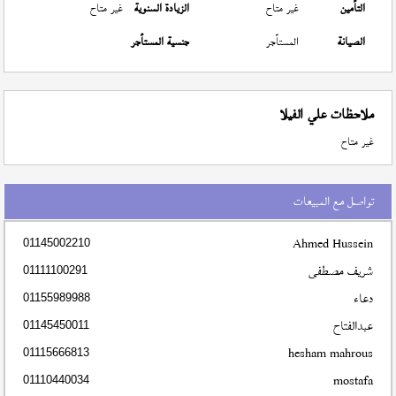
التأمين
غير متاح
الزيادة السنوية
غير متاح
الصيانة
المستأجر
جنسية المستأجر
ملاحظات علي الفيلا
غير متاح
تواصل مع المبيعات
Ahmed Hussein
01145002210
شريف مصطفى
01111100291
دعاء
01155989988
عبدالفتاح
01145450011
hesham mahrous
01115666813
mostafa
01110440034