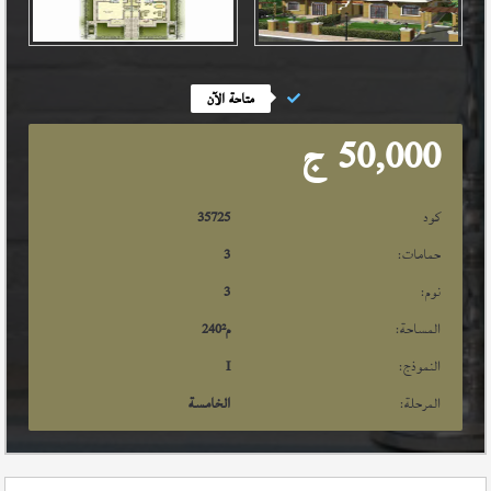
متاحة الآن
50,000
ج
كود
35725
حمامات:
3
نوم:
3
المساحة:
م²
240
النموذج:
I
المرحلة:
الخامسة