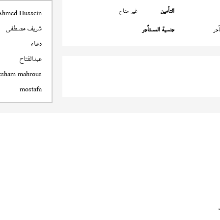
التأمين
غير متاح
Ahmed Hussein
شريف مصطفى
جر
جنسية المستأجر
دعاء
عبدالفتاح
esham mahrous
mostafa