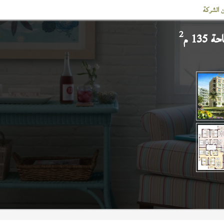
 الشركة
2
135 م