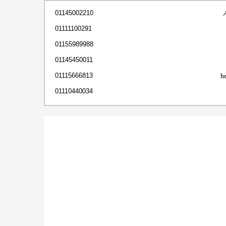
01145002210
01111100291
01155989988
01145450011
h
01115666813
01110440034