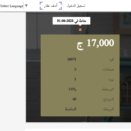
تسجيل الدخول
أضف عقار
Select Language
▼
متاحة في 2028-06-01
17,000
ج
كود
36973
حمامات:
2
نوم:
3
المساحة:
م²
135
النموذج:
40
المرحلة:
السادسة