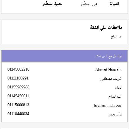
الصيانة
على المستأجر
جنسية المستأجر
ملاحظات علي الشقة
غير متاح
تواصل مع المبيعات
Ahmed Hussein
01145002210
شريف مصطفى
01111100291
دعاء
01155989988
عبدالفتاح
01145450011
hesham mahrous
01115666813
mostafa
01110440034