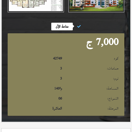
متاحة الآن
7,000
ج
كود
42749
حمامات:
3
نوم:
3
المساحة:
م²
140
النموذج:
06
المرحلة:
العاشرة