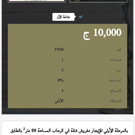
متاحة الآن
10,000
ج
كود
37426
حمامات:
1
نوم:
2
المساحة:
م²
89
النموذج:
z
المرحلة:
الأولي
2
بالمرحلة الأولي للإيجار مفروش شقة في الرحاب المساحة 89 متر
بالطابق