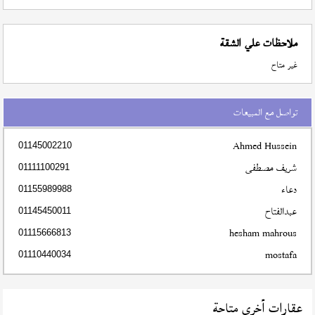
ملاحظات علي الشقة
غير متاح
تواصل مع المبيعات
Ahmed Hussein
01145002210
شريف مصطفى
01111100291
دعاء
01155989988
عبدالفتاح
01145450011
hesham mahrous
01115666813
mostafa
01110440034
عقارات أخري متاحة