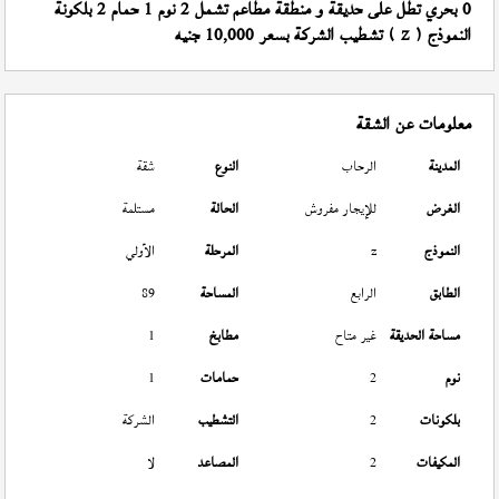
0 بحري تطل على حديقة و منطقة مطاعم تشمل 2 نوم 1 حمام 2 بلكونة
النموذج (
) تشطيب الشركة بسعر 10,000 جنيه
Z
معلومات عن الشقة
المدينة
الرحاب
النوع
شقة
الغرض
للإيجار مفروش
الحالة
مستلمة
النموذج
z
المرحلة
الأولي
الطابق
الرابع
المساحة
89
مساحة الحديقة
غير متاح
مطابخ
1
نوم
2
حمامات
1
بلكونات
2
التشطيب
الشركة
المكيفات
2
المصاعد
لا