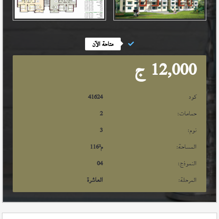
متاحة الآن
12,000
ج
كود
41624
حمامات:
2
نوم:
3
المساحة:
م²
116
النموذج:
04
المرحلة:
العاشرة