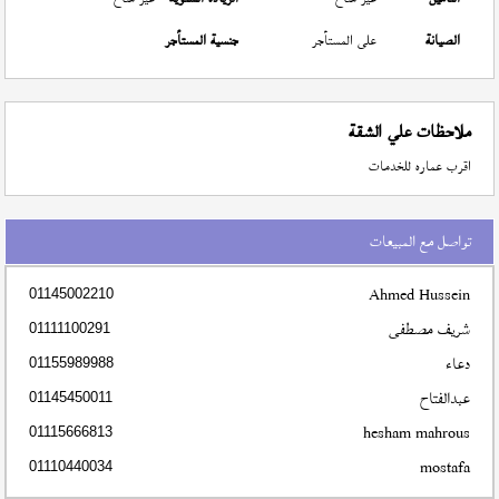
الصيانة
على المستأجر
جنسية المستأجر
ملاحظات علي الشقة
اقرب عماره للخدمات
تواصل مع المبيعات
Ahmed Hussein
01145002210
شريف مصطفى
01111100291
دعاء
01155989988
عبدالفتاح
01145450011
hesham mahrous
01115666813
mostafa
01110440034