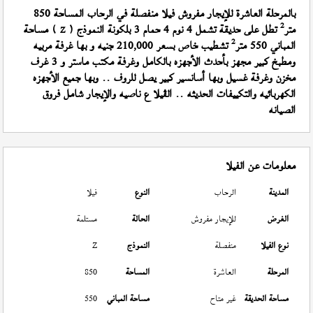
بالمرحلة العاشرة للإيجار مفروش فيلا منفصلة في الرحاب المساحة 850
2
متر
تطل على حديقة تشمل 4 نوم 4 حمام 3 بلكونة النموذج (
) مساحة
Z
2
المباني 550 متر
تشطيب خاص بسعر 210,000 جنيه و بها غرفة مربيه
ومطبخ كبير مجهز بأحدث الأجهزه بالكامل وغرفة مكتب ماستر و 3 غرف
مخزن وغرفة غسيل وبها أسانسير كبير يصل للروف .. وبها جميع الأجهزه
الكهربائيه والتكييفات الحديثه .. الڤيلا ع ناصيه والإيجار شامل فروق
الصيانه
معلومات عن الفيلا
المدينة
الرحاب
النوع
فيلا
الغرض
للإيجار مفروش
الحالة
مستلمة
نوع الفيلا
منفصلة
النموذج
Z
المرحلة
العاشرة
المساحة
850
مساحة الحديقة
غير متاح
مساحة المباني
550