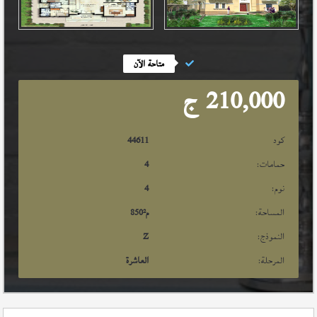
متاحة الآن
210,000
ج
كود
44611
حمامات:
4
نوم:
4
المساحة:
م²
850
النموذج:
Z
المرحلة:
العاشرة