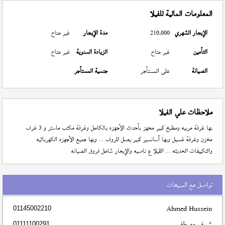
المعلومات المالية للفيلا
الإيجار الشهري
210,000
مدة الإيجار
غير متاح
التأمين
غير متاح
الزيادة السنوية
غير متاح
الصيانة
على المستأجر
جنسية المستأجر
ملاحظات علي الفيلا
بها غرفة مربيه ومطبخ كبير مجهز بأحدث الأجهزه بالكامل وغرفة مكتب ماستر و 3 غرف
مخزن وغرفة غسيل وبها أسانسير كبير يصل للروف .. وبها جميع الأجهزه الكهربائيه
والتكييفات الحديثه .. الڤيلا ع ناصيه والإيجار شامل فروق الصيانه
تواصل مع المبيعات
Ahmed Hussein
01145002210
شريف مصطفى
01111100291