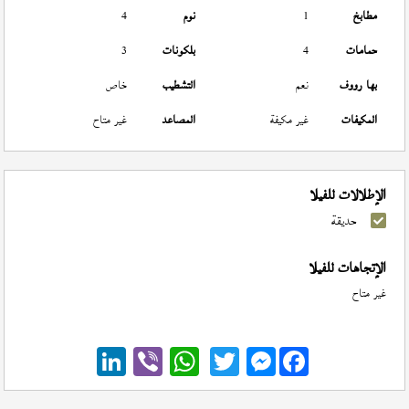
مطابخ
1
نوم
4
حمامات
4
بلكونات
3
بها رووف
نعم
التشطيب
خاص
المكيفات
غير مكيفة
المصاعد
غير متاح
الإطلالات للفيلا
حديقة
الإتجاهات للفيلا
غير متاح
Messenger