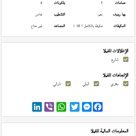
حمامات
5
بلكونات
4
بها رووف
نعم
التشطيب
خاص
المكيفات
مكيفة بالكامل ( 10 )
المصاعد
غير متاح
الإطلالات للفيلا
شارع
الإتجاهات للفيلا
بحري
قبلي
شرقي
Messenger
المعلومات المالية للفيلا