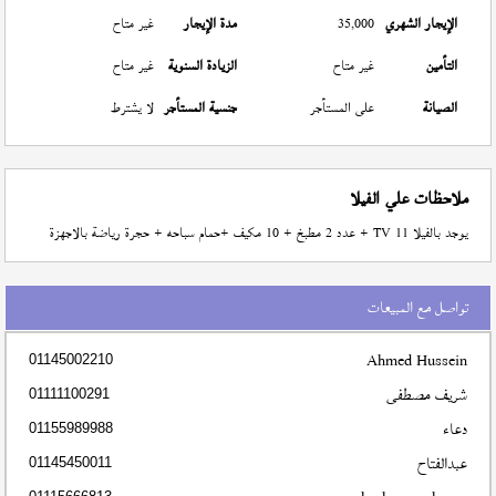
الإيجار الشهري
35,000
مدة الإيجار
غير متاح
التأمين
غير متاح
الزيادة السنوية
غير متاح
الصيانة
على المستأجر
جنسية المستأجر
لا يشترط
ملاحظات علي الفيلا
يوجد بالفيلا 11 TV + عدد 2 مطبخ + 10 مكيف +حمام سباحه + حجرة رياضة بالاجهزة
تواصل مع المبيعات
Ahmed Hussein
01145002210
شريف مصطفى
01111100291
دعاء
01155989988
عبدالفتاح
01145450011