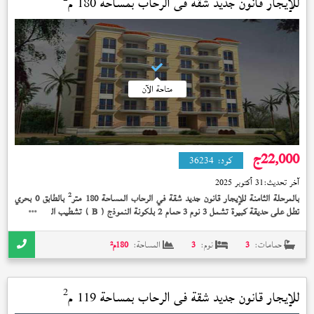
للإيجار قانون جديد شقة في
الرحاب
بمساحة 180 م
متاحة الآن
22,000
ج
كود:
36234
آخر تحديث:
31 أكتوبر 2025
2
بالمرحلة الثامنة للإيجار قانون جديد شقة في الرحاب المساحة 180 متر
بالطابق 0 بحري
تطل على حديقة كبيرة تشمل 3 نوم 3 حمام 2 بلكونة النموذج (
) تشطيب الشركة بسعر
B
22,000 جنيه و تقرب للسوق الشرقى
حمامات:
3
نوم:
3
المساحة:
180
م²
2
للإيجار قانون جديد شقة في
الرحاب
بمساحة 119 م