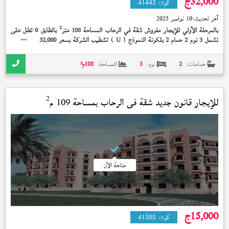
32,000
ج
كود:
41443
آخر تحديث:
10 نوفمبر 2025
2
بالمرحلة الأولي للإيجار مفروش شقة في الرحاب المساحة 108 متر
بالطابق 0 تطل على
تشمل 3 نوم 2 حمام 2 بلكونة النموذج (
) تشطيب الشركة بسعر 32,000 جنيه و أمام
U
المطاعم
حمامات:
2
نوم:
3
المساحة:
108
م²
2
للإيجار قانون جديد شقة في
الرحاب
بمساحة 109 م
متاحة الآن
15,000
ج
كود:
41808