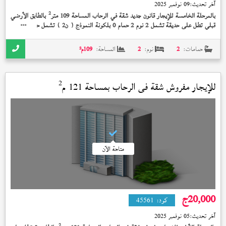
آخر تحديث:
09 نوفمبر 2025
2
بالمرحلة الخامسة للإيجار قانون جديد شقة في الرحاب المساحة 109 متر
بالطابق الأرضي
قبلي تطل على حديقة تشمل 2 نوم 2 حمام 0 بلكونة النموذج (
) تشمل حديقة خاصة
ن2
2
64 متر
تشطيب الشركة بسعر 15,000 جنيه
حمامات:
2
نوم:
2
المساحة:
109
م²
2
للإيجار مفروش شقة في
الرحاب
بمساحة 121 م
متاحة الآن
20,000
ج
كود:
45561
آخر تحديث:
05 نوفمبر 2025
2