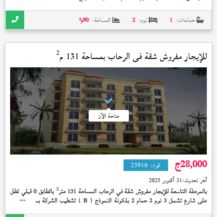
17,000 جنيه
حمامات:
1
نوم:
2
المساحة:
90
م²
2
للإيجار مفروش شقة في
الرحاب
بمساحة 131 م
متاحة الآن
28,000
ج
كود:
25916
آخر تحديث:
31 أكتوبر 2025
2
بالمرحلة التاسعة للإيجار مفروش شقة في الرحاب المساحة 131 متر
بالطابق 0 قبلي تطل
على شارع تشمل 3 نوم 2 حمام 2 بلكونة النموذج (
) تشطيب الشركة بسعر 28,000
B
جنيه و >