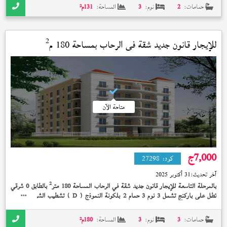
حمامات:
2
نوم:
3
المساحة:
131
م²
2
للإيجار قانون جديد شقة في
الرحاب
بمساحة 180 م
متاحة الآن
7,000
ج
كود:
27298
آخر تحديث:
31 أكتوبر 2025
2
بالمرحلة التاسعة للإيجار قانون جديد شقة في الرحاب المساحة 180 متر
بالطابق 0 شرقي
تطل على باركنج تشمل 3 نوم 3 حمام 2 بلكونة النموذج (
) تشطيب الشركة الوديعة
D
مدفوعة بسعر 7,000 جنيه
حمامات:
3
نوم:
3
المساحة:
180
م²