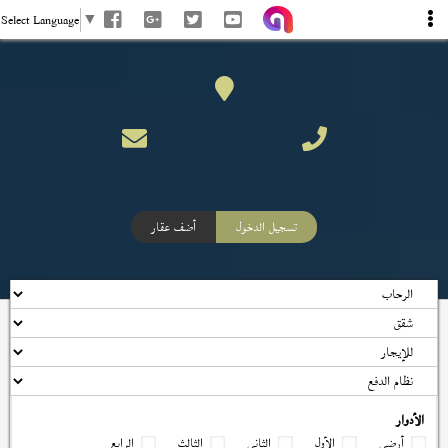
Select Language
▼
تسجيل الدخول
أضف عقار
الأدوار
أرضي
الأول
الثاني
الثالث
الرابع