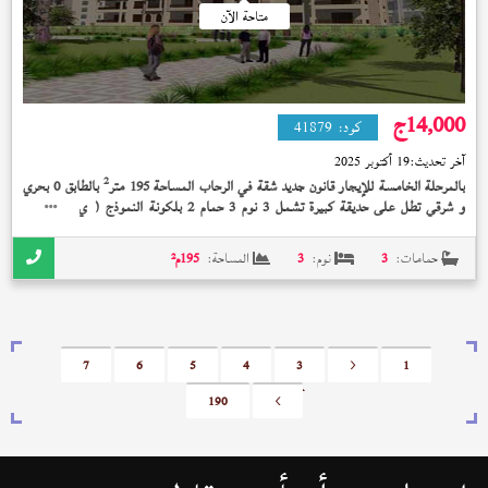
متاحة الآن
14,000
ج
كود:
41879
آخر تحديث:
19 أكتوبر 2025
2
بالمرحلة الخامسة للإيجار قانون جديد شقة في الرحاب المساحة 195 متر
بالطابق 0 بحري
و شرقي تطل على حديقة كبيرة تشمل 3 نوم 3 حمام 2 بلكونة النموذج (
) مسطح
ي1
مفتوح بسعر 14,000 جنيه
حمامات:
3
نوم:
3
المساحة:
195
م²
7
6
5
4
3
<
1
190
>