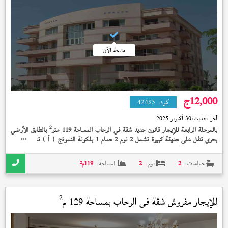
متاحة الآن
12,000
ج
كود:
42485
آخر تحديث:
30 أكتوبر 2025
2
بالمرحلة الرابعة للإيجار قانون جديد شقة في الرحاب المساحة 119 متر
بالطابق الأرضي
بحري تطل على حديقة كبيرة تشمل 2 نوم 2 حمام 1 بلكونة النموذج (
) تشمل حديقة
أ
2
خاصة 30 متر
تشطيب الشركة بسعر 12,000 جنيه
حمامات:
2
نوم:
2
المساحة:
119
م²
2
للإيجار مفروش شقة في
الرحاب
بمساحة 129 م