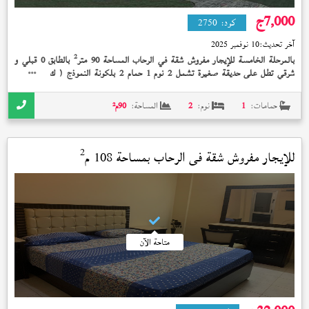
7,000
ج
كود:
2750
آخر تحديث:
10 نوفمبر 2025
2
بالمرحلة الخامسة للإيجار مفروش شقة في الرحاب المساحة 90 متر
بالطابق 0 قبلي و
شرقي تطل على حديقة صغيرة تشمل 2 نوم 1 حمام 2 بلكونة النموذج (
) تشطيب
ك
الشركة الوديعة مدفوعة بسعر 7,000 جنيه و + + + + فرش سوبر لوكس + جميع
الكماليات + مكيفة بالكامل + LCD32 +
حمامات:
1
نوم:
2
المساحة:
90
م²
2
للإيجار مفروش شقة في
الرحاب
بمساحة 108 م
متاحة الآن