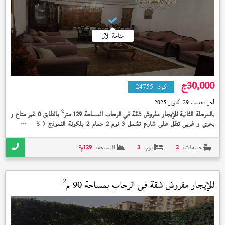
متاحة الآن
30,000
ج
كود:
24755
آخر تحديث:
29 أكتوبر 2025
2
بالمرحلة الثانية للإيجار مفروش شقة في الرحاب المساحة 129 متر
بالطابق 0 غير متاح و
بحري و غربي تطل على شارع تشمل 3 نوم 2 حمام 2 بلكونة النموذج (
) تشطيب
S
الشركة بسعر 30,000 جنيه و مكيفه بالكامل .. تطل ع الڤيلات
حمامات:
2
نوم:
3
المساحة:
129
م²
2
للإيجار مفروش شقة في
الرحاب
بمساحة 90 م