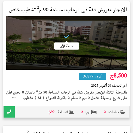
2
للإيجار مفروش شقة في
الرحاب
بمساحة 90 م
تشطيب خاص
متاحة الآن
8,500
ج
كود:
36879
آخر تحديث:
31 أكتوبر 2025
2
بالمرحلة الثالثة للإيجار مفروش شقة في الرحاب المساحة 90 متر
بالطابق 0 بحري تطل
على شارع و حديقة تشمل 2 نوم 2 حمام 2 بلكونة النموذج (
) تشطيب خاص بسعر
M
8,500 جنيه و مكيفة بالكامل ,أمام مول 2 ,بجوار الخدمات
حمامات:
2
نوم:
2
المساحة:
90
م²
2