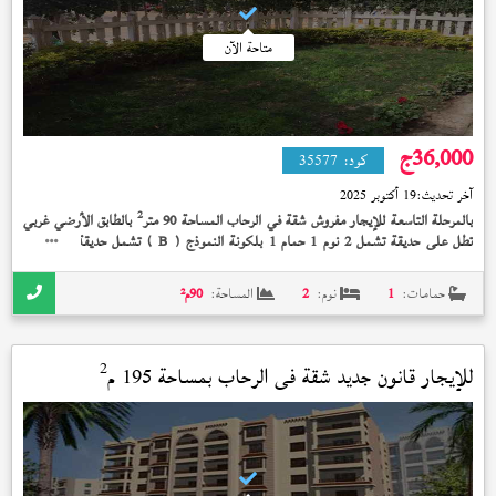
متاحة الآن
36,000
ج
كود:
35577
آخر تحديث:
19 أكتوبر 2025
2
بالمرحلة التاسعة للإيجار مفروش شقة في الرحاب المساحة 90 متر
بالطابق الأرضي غربي
تطل على حديقة تشمل 2 نوم 1 حمام 1 بلكونة النموذج (
) تشمل حديقة خاصة 40
B
2
متر
تشطيب الشركة بسعر 36,000 جنيه و بها تعديل بالتشطيب
حمامات:
1
نوم:
2
المساحة:
90
م²
2
للإيجار قانون جديد شقة في
الرحاب
بمساحة 195 م