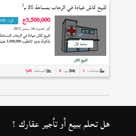
2
للبيع كاش عيادة في
الرحاب
بمساحة 58 م
3,500,000
ج
كود:
890
آخر تحديث:
16 سبتمبر 2018
للبيع كاش عيادة في الرحاب المساحة 58 مت
متاحة الآن
115 ألف
للبيع كاش
حمامات:
1
نوم:
0
المساحة:
58
م²
هل تحلم ببيع أو تأجير عقارك ؟