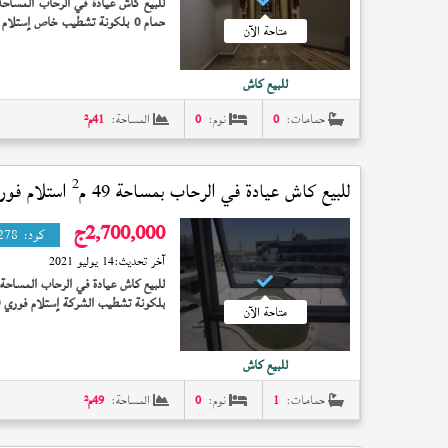
للبيع كاش عيادة في الرحاب المساحة 41 مت
متاحة الآن
اسنان) او اي تخصص طبي اخر
للبيع كاش
حمامات:
0
نوم:
0
المساحة:
41
م²
2
للبيع كاش عيادة في
الرحاب
بمساحة 49 م
استلام فور
2,700,000
ج
كود:
278
آخر تحديث:
14 يوليو 2021
للبيع كاش عيادة في الرحاب المساحة 49 مت
بلكونة تشطيب الشركة إستلام فوري 2,700,000 جنيه
متاحة الآن
للبيع كاش
حمامات:
1
نوم:
0
المساحة:
49
م²