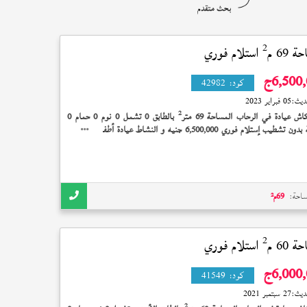
2
69 م
استلام فوري
6,500
ج
كود:
42982
ديث:
05 فبراير 2023
2
اش عيادة في الرحاب المساحة 69 متر
بالطابق 0 تشمل 0 نوم 0 حمام 0
بلكونة بدون تشطيب إستلام فوري 6,500,000 جنيه و النشاط عيادة أطفال وخلصانه
Mall City Gate
ساحة:
69
م²
2
60 م
استلام فوري
6,000
ج
كود:
41549
ديث:
27 سبتمبر 2021
2