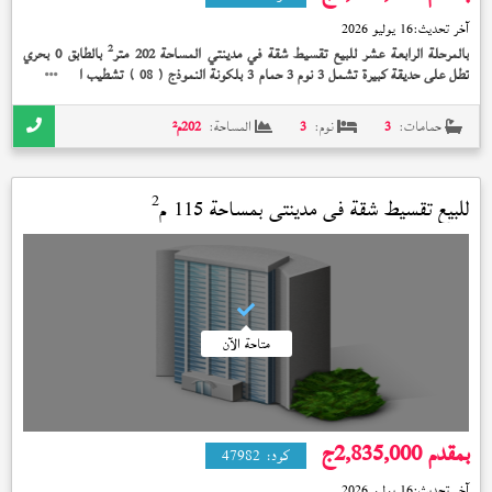
آخر تحديث:
16 يوليو 2026
2
بالمرحلة الرابعة عشر للبيع تقسيط شقة في مدينتي المساحة 202 متر
بالطابق 0 بحري
تطل على حديقة كبيرة تشمل 3 نوم 3 حمام 3 بلكونة النموذج (
) تشطيب الشركة على
08
6 سنة بمقدم 4,415,000 جنيه و المدفوع شامل قسطين الصيانة
حمامات:
3
نوم:
3
المساحة:
202
م²
2
للبيع تقسيط شقة في
مدينتي
بمساحة 115 م
متاحة الآن
بمقدم 2,835,000
ج
كود:
47982
آخر تحديث:
16 يوليو 2026