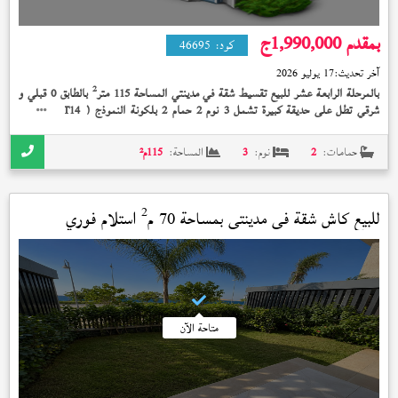
بمقدم 1,990,000
ج
كود:
46695
آخر تحديث:
17 يوليو 2026
2
بالمرحلة الرابعة عشر للبيع تقسيط شقة في مدينتي المساحة 115 متر
بالطابق 0 قبلي و
شرقي تطل على حديقة كبيرة تشمل 3 نوم 2 حمام 2 بلكونة النموذج (
) تشطيب
T14
الشركة على 10 سنة بمقدم 1,990,000 جنيه
حمامات:
2
نوم:
3
المساحة:
115
م²
2
للبيع كاش شقة في
مدينتي
بمساحة 70 م
استلام فوري
متاحة الآن