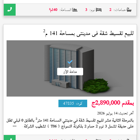
2,835,000 جنيه
حمامات:
2
نوم:
3
المساحة:
140
م²
2
للبيع تقسيط شقة في
مدينتي
بمساحة 141 م
متاحة الآن
بمقدم 2,890,000
ج
كود:
47835
آخر تحديث:
14 يوليو 2026
2
بالمرحلة الثانية عشر للبيع تقسيط شقة في مدينتي المساحة 141 متر
بالطابق 0 قبلي تطل
على حديقة تشمل 3 نوم 2 حمام 2 بلكونة النموذج (
) تشطيب الشركة على 7 سنة
T06
بمقدم 2,890,000 جنيه