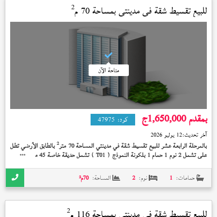
2
للبيع تقسيط شقة في
مدينتي
بمساحة 70 م
متاحة الآن
بمقدم 1,650,000
ج
كود:
47975
آخر تحديث:
12 يوليو 2026
2
بالمرحلة الرابعة عشر للبيع تقسيط شقة في مدينتي المساحة 70 متر
بالطابق الأرضي تطل
2
على تشمل 2 نوم 1 حمام 1 بلكونة النموذج (
) تشمل حديقة خاصة 45 متر
تشطيب
T01
الشركة على 10 سنة بمقدم 1,650,000 جنيه
حمامات:
1
نوم:
2
المساحة:
70
م²
2
للبيع تقسيط شقة في
مدينتي
بمساحة 116 م