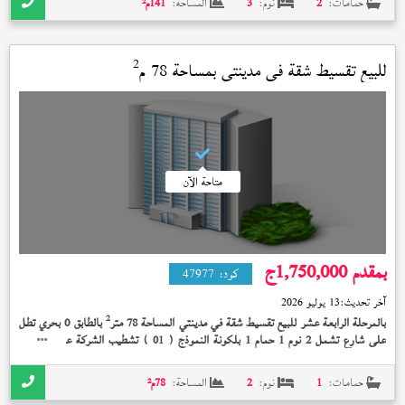
حمامات:
2
نوم:
3
المساحة:
141
م²
2
للبيع تقسيط شقة في
مدينتي
بمساحة 78 م
متاحة الآن
بمقدم 1,750,000
ج
كود:
47977
آخر تحديث:
13 يوليو 2026
2
بالمرحلة الرابعة عشر للبيع تقسيط شقة في مدينتي المساحة 78 متر
بالطابق 0 بحري تطل
على شارع تشمل 2 نوم 1 حمام 1 بلكونة النموذج (
) تشطيب الشركة على 10 سنة
01
بمقدم 1,750,000 جنيه
حمامات:
1
نوم:
2
المساحة:
78
م²