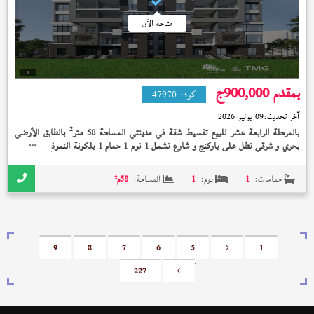
متاحة الآن
بمقدم 900,000
ج
كود:
47970
آخر تحديث:
09 يوليو 2026
2
بالمرحلة الرابعة عشر للبيع تقسيط شقة في مدينتي المساحة 58 متر
بالطابق الأرضي
بحري و شرقي تطل على باركنج و شارع تشمل 1 نوم 1 حمام 1 بلكونة النموذج (
)
T01
تشطيب الشركة على 10 سنة بمقدم 900,000 جنيه
حمامات:
1
نوم:
1
المساحة:
58
م²
9
8
7
6
5
<
1
227
>