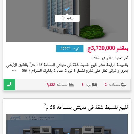
متاحة الآن
بمقدم 3,720,000
ج
كود:
47971
آخر تحديث:
09 يوليو 2026
2
بالمرحلة الرابعة عشر للبيع تقسيط شقة في مدينتي المساحة 135 متر
بالطابق الأرضي
بحري و شرقي تطل على شارع تشمل 3 نوم 2 حمام 2 بلكونة النموذج (
) تشطيب
T06
الشركة على 10 سنة بمقدم 3,720,000 جنيه
حمامات:
2
نوم:
3
المساحة:
135
م²
2
للبيع تقسيط شقة في
مدينتي
بمساحة 58 م