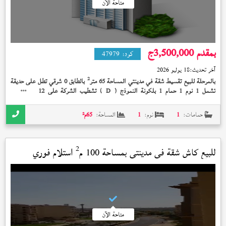
متاحة الآن
بمقدم 3,500,000
ج
كود:
47979
آخر تحديث:
18 يوليو 2026
2
بالمرحلة للبيع تقسيط شقة في مدينتي المساحة 65 متر
بالطابق 0 شرقي تطل على حديقة
تشمل 1 نوم 1 حمام 1 بلكونة النموذج (
) تشطيب الشركة على 12 سنة بمقدم
D
3,500,000 جنيه و اول قسط شهري وسنوي في 2027
حمامات:
1
نوم:
1
المساحة:
65
م²
2
للبيع كاش شقة في
مدينتي
بمساحة 100 م
استلام فوري
متاحة الآن