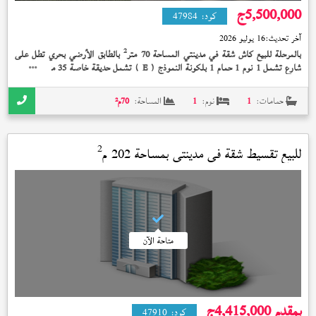
5,500,000
ج
كود:
47984
آخر تحديث:
16 يوليو 2026
2
بالمرحلة للبيع كاش شقة في مدينتي المساحة 70 متر
بالطابق الأرضي بحري تطل على
2
شارع تشمل 1 نوم 1 حمام 1 بلكونة النموذج (
) تشمل حديقة خاصة 35 متر
تشطيب
E
الشركة إستلام فوري 5,500,000 جنيه
حمامات:
1
نوم:
1
المساحة:
70
م²
2
للبيع تقسيط شقة في
مدينتي
بمساحة 202 م
متاحة الآن
بمقدم 4,415,000
ج
كود:
47910