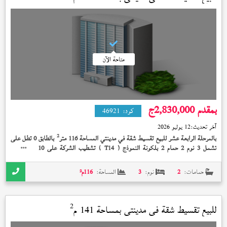
متاحة الآن
بمقدم 2,830,000
ج
كود:
46921
آخر تحديث:
12 يوليو 2026
2
بالمرحلة الرابعة عشر للبيع تقسيط شقة في مدينتي المساحة 116 متر
بالطابق 0 تطل على
تشمل 3 نوم 2 حمام 2 بلكونة النموذج (
) تشطيب الشركة على 10 سنة بمقدم
T14
2,830,000 جنيه
حمامات:
2
نوم:
3
المساحة:
116
م²
2
للبيع تقسيط شقة في
مدينتي
بمساحة 141 م