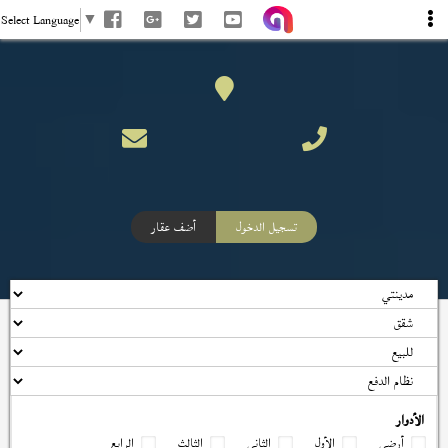
Select Language
▼
تسجيل الدخول
أضف عقار
الأدوار
أرضي
الأول
الثاني
الثالث
الرابع