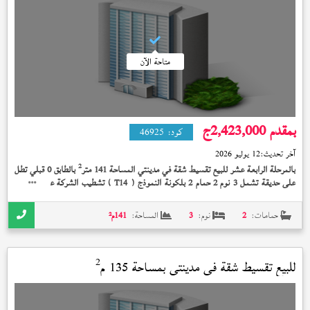
متاحة الآن
بمقدم 2,423,000
ج
كود:
46925
آخر تحديث:
12 يوليو 2026
2
بالمرحلة الرابعة عشر للبيع تقسيط شقة في مدينتي المساحة 141 متر
بالطابق 0 قبلي تطل
على حديقة تشمل 3 نوم 2 حمام 2 بلكونة النموذج (
) تشطيب الشركة على 10 سنة
T14
بمقدم 2,423,000 جنيه
حمامات:
2
نوم:
3
المساحة:
141
م²
2
للبيع تقسيط شقة في
مدينتي
بمساحة 135 م