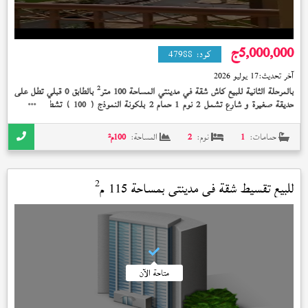
5,000,000
ج
كود:
47988
آخر تحديث:
17 يوليو 2026
2
بالمرحلة الثانية للبيع كاش شقة في مدينتي المساحة 100 متر
بالطابق 0 قبلي تطل على
حديقة صغيرة و شارع تشمل 2 نوم 1 حمام 2 بلكونة النموذج (
) تشطيب الشركة
100
إستلام فوري 5,000,000 جنيه و بها تشطيبات خاصة ويوجد بها مستأجر ملتزم بإيجار 13
الف
حمامات:
1
نوم:
2
المساحة:
100
م²
2
للبيع تقسيط شقة في
مدينتي
بمساحة 115 م
متاحة الآن