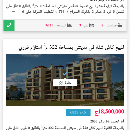
2
بالمرحلة الرابعة عشر للبيع تقسيط شقة في مدينتي المساحة 115 متر
بالطابق 0 تطل على
تشمل 3 نوم 2 حمام 2 بلكونة النموذج (
) تشطيب الشركة على 6 سنة بمقدم
T14
2,835,000 جنيه
حمامات:
2
نوم:
3
المساحة:
115
م²
2
للبيع كاش شقة في
مدينتي
بمساحة 322 م
استلام فوري
متاحة الآن
18,500,000
ج
كود:
6828
آخر تحديث:
16 يوليو 2026
2
بالمرحلة الثانية للبيع كاش شقة في مدينتي المساحة 322 متر
بالطابق 0 غربي تطل على