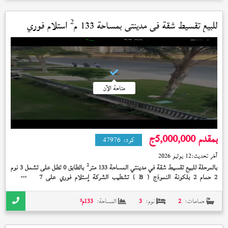
2
للبيع تقسيط شقة في
مدينتي
بمساحة 133 م
استلام فوري
متاحة الآن
بمقدم 5,000,000
ج
كود:
47976
آخر تحديث:
12 يوليو 2026
2
بالمرحلة للبيع تقسيط شقة في مدينتي المساحة 133 متر
بالطابق 0 تطل على تشمل 3 نوم
2 حمام 2 بلكونة النموذج (
) تشطيب الشركة إستلام فوري على 7 سنة بمقدم
B
5,000,000 جنيه
حمامات:
2
نوم:
3
المساحة:
133
م²