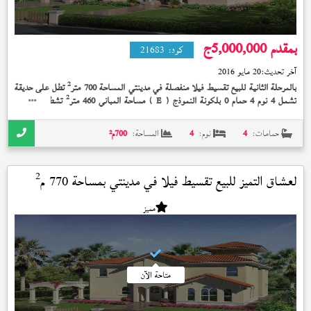
بمقدم 5,000,000
ج
كود:
21683
آخر تحديث:
20 مايو 2016
2
بالمرحلة الثانية للبيع تقسيط فيلا منفصلة في مدينتي المساحة 700 متر
تطل على حديقة
2
تشمل 4 نوم 4 حمام 0 بلكونة النموذج (
) مساحة المباني 460 متر
تشطيب الشركة
E
بإشتراك النادي إستلام فوري على 15 سنة بمقدم 5,000,000 جنيه و 0000000000000000
حمامات:
4
نوم:
4
المساحة:
700
م²
2
لعشاق التميز للبيع تقسيط فيلا في
مدينتي
بمساحة 770 م
استلام فوري
مميز
متاحة الآن