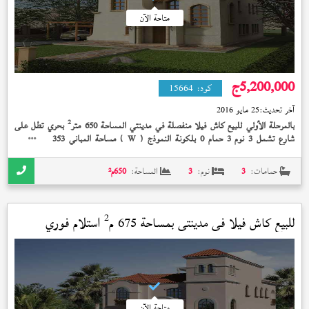
متاحة الآن
5,200,000
ج
كود:
15664
آخر تحديث:
25 مايو 2016
2
بالمرحلة الأولي للبيع كاش فيلا منفصلة في مدينتي المساحة 650 متر
بحري تطل على
2
شارع تشمل 3 نوم 3 حمام 0 بلكونة النموذج (
) مساحة المباني 353 متر
نصف
W
تشطيب بإشتراك النادي إستلام فوري 5,200,000 جنيه
حمامات:
3
نوم:
3
المساحة:
650
م²
2
للبيع كاش فيلا في
مدينتي
بمساحة 675 م
استلام فوري
متاحة الآن