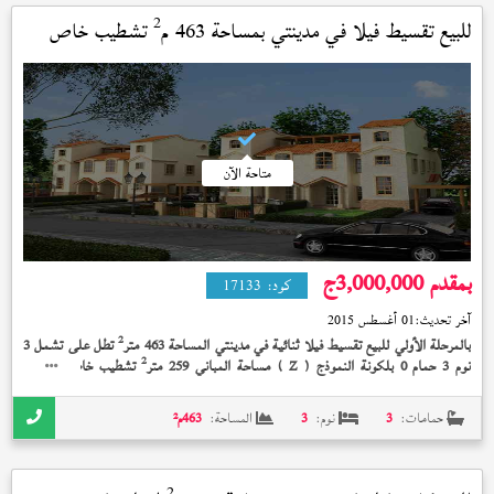
2
للبيع تقسيط فيلا في
مدينتي
بمساحة 463 م
تشطيب خاص
استلام فوري
متاحة الآن
بمقدم 3,000,000
ج
كود:
17133
آخر تحديث:
01 أغسطس 2015
2
بالمرحلة الأولي للبيع تقسيط فيلا ثنائية في مدينتي المساحة 463 متر
تطل على تشمل 3
2
نوم 3 حمام 0 بلكونة النموذج (
) مساحة المباني 259 متر
تشطيب خاص بإشتراك
Z
النادي إستلام فوري على 6 سنة بمقدم 3,000,000 جنيه و تكييف مركزى والحمامات اسبانى
حمامات:
3
نوم:
3
المساحة:
463
م²
2