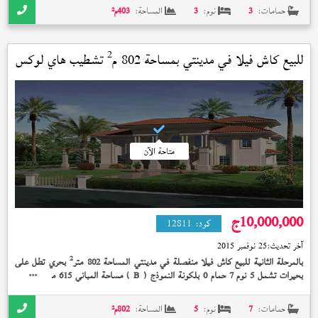
حمامات:
3
نوم:
3
المساحة:
403
م²
2
للبيع كاش فيلا في
مدينتي
بمساحة 802 م
تشطيب هاي لوكس
استلام فوري
متاحة الآن
10,000,000
ج
كود:
12811
آخر تحديث:
25 نوفمبر 2015
2
بالمرحلة الثانية للبيع كاش فيلا منفصلة في مدينتي المساحة 802 متر
بحري تطل على
2
بحيرات تشمل 5 نوم 7 حمام 0 بلكونة النموذج (
) مساحة المباني 615 متر
تشطيب
B
هاي لوكس إستلام فوري 10,000,000 جنيه
حمامات:
7
نوم:
5
المساحة:
802
م²