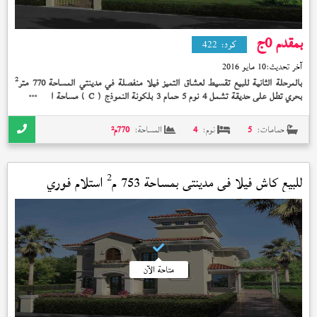
بمقدم 0
ج
كود:
422
آخر تحديث:
10 مايو 2016
2
بالمرحلة الثانية للبيع تقسيط لعشاق التميز فيلا منفصلة في مدينتي المساحة 770 متر
بحري تطل على حديقة تشمل 4 نوم 5 حمام 3 بلكونة النموذج (
) مساحة المباني 555
C
2
متر
بدون تشطيب بإشتراك النادي إستلام فوري بمقدم 0 جنيه
حمامات:
5
نوم:
4
المساحة:
770
م²
2
للبيع كاش فيلا في
مدينتي
بمساحة 753 م
استلام فوري
متاحة الآن