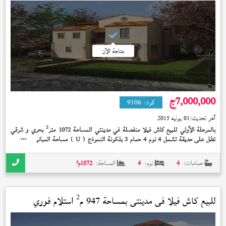
متاحة الآن
7,000,000
ج
كود:
9106
آخر تحديث:
01 يونيه 2015
2
بالمرحلة الأولي للبيع كاش فيلا منفصلة في مدينتي المساحة 1072 متر
بحري و شرقي
2
تطل على حديقة تشمل 4 نوم 4 حمام 3 بلكونة النموذج (
) مساحة المباني 454 متر
U
تشطيب الشركة الوديعة مدفوعة إستلام فوري 7,000,000 جنيه
حمامات:
4
نوم:
4
المساحة:
1072
م²
2
للبيع كاش فيلا في
مدينتي
بمساحة 947 م
استلام فوري