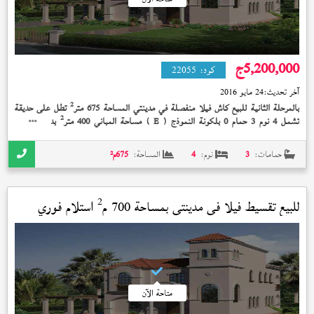
5,200,000
ج
كود:
22055
آخر تحديث:
24 مايو 2016
2
بالمرحلة الثانية للبيع كاش فيلا منفصلة في مدينتي المساحة 675 متر
تطل على حديقة
2
تشمل 4 نوم 3 حمام 0 بلكونة النموذج (
) مساحة المباني 400 متر
بدون تشطيب
E
إستلام فوري 5,200,000 جنيه
حمامات:
3
نوم:
4
المساحة:
675
م²
2
للبيع تقسيط فيلا في
مدينتي
بمساحة 700 م
استلام فوري
متاحة الآن