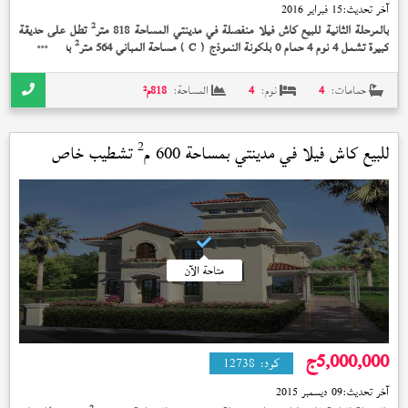
آخر تحديث:
15 فبراير 2016
2
بالمرحلة الثانية للبيع كاش فيلا منفصلة في مدينتي المساحة 818 متر
تطل على حديقة
2
كبيرة تشمل 4 نوم 4 حمام 0 بلكونة النموذج (
) مساحة المباني 564 متر
بدون تشطيب
C
إستلام فوري 7,365,000 جنيه
حمامات:
4
نوم:
4
المساحة:
818
م²
2
للبيع كاش فيلا في
مدينتي
بمساحة 600 م
تشطيب خاص
استلام فوري
متاحة الآن
5,000,000
ج
كود:
12738
آخر تحديث:
09 ديسمبر 2015
2