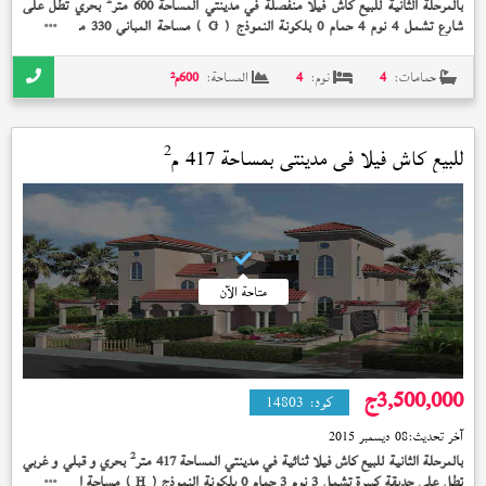
بالمرحلة الثانية للبيع كاش فيلا منفصلة في مدينتي المساحة 600 متر
بحري تطل على
2
شارع تشمل 4 نوم 4 حمام 0 بلكونة النموذج (
) مساحة المباني 330 متر
تشطيب
G
خاص إستلام فوري 5,000,000 جنيه و الفيلا بها تعديلات 4نوم و4حمام
حمامات:
4
نوم:
4
المساحة:
600
م²
2
للبيع كاش فيلا في
مدينتي
بمساحة 417 م
متاحة الآن
3,500,000
ج
كود:
14803
آخر تحديث:
08 ديسمبر 2015
2
بالمرحلة الثانية للبيع كاش فيلا ثنائية في مدينتي المساحة 417 متر
بحري و قبلي و غربي
تطل على حديقة كبيرة تشمل 3 نوم 3 حمام 0 بلكونة النموذج (
) مساحة المباني 276
H