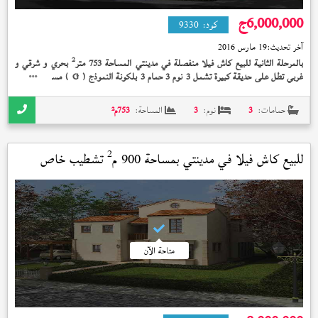
6,000,000
ج
كود:
9330
آخر تحديث:
19 مارس 2016
2
بالمرحلة الثانية للبيع كاش فيلا منفصلة في مدينتي المساحة 753 متر
بحري و شرقي و
غربي تطل على حديقة كبيرة تشمل 3 نوم 3 حمام 3 بلكونة النموذج (
) مساحة المباني
G
2
333 متر
تشطيب الشركة الوديعة مدفوعة إستلام فوري 6,000,000 جنيه
حمامات:
3
نوم:
3
المساحة:
753
م²
2
للبيع كاش فيلا في
مدينتي
بمساحة 900 م
تشطيب خاص
استلام فوري
متاحة الآن