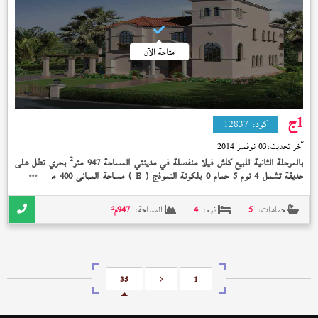
متاحة الآن
1
ج
كود:
12837
آخر تحديث:
03 نوفمبر 2014
2
بالمرحلة الثانية للبيع كاش فيلا منفصلة في مدينتي المساحة 947 متر
بحري تطل على
2
حديقة تشمل 4 نوم 5 حمام 0 بلكونة النموذج (
) مساحة المباني 400 متر
تشطيب
E
الشركة إستلام فوري 1 جنيه
حمامات:
5
نوم:
4
المساحة:
947
م²
35
<
1