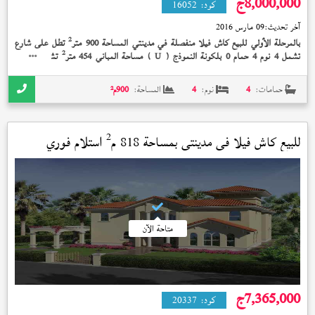
8,000,000
ج
كود:
16052
آخر تحديث:
09 مارس 2016
2
بالمرحلة الأولي للبيع كاش فيلا منفصلة في مدينتي المساحة 900 متر
تطل على شارع
2
تشمل 4 نوم 4 حمام 0 بلكونة النموذج (
) مساحة المباني 454 متر
تشطيب خاص
U
إستلام فوري 8,000,000 جنيه
حمامات:
4
نوم:
4
المساحة:
900
م²
2
للبيع كاش فيلا في
مدينتي
بمساحة 818 م
استلام فوري
متاحة الآن
7,365,000
ج
كود:
20337