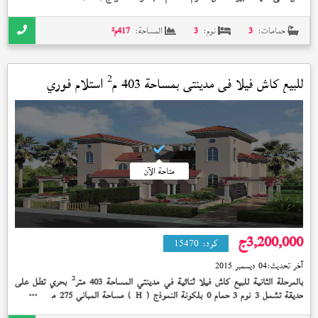
2
2
متر
تشمل حديقة خاصة 285 متر
نصف تشطيب بإشتراك النادي 3,500,000 جنيه و استلام
فوري - نص تشطيب محارة وكهرباء وسباكة وايد جاردن فيو - ارضي وأول وروف وجراج
حمامات:
3
نوم:
3
المساحة:
417
م²
وحديقة امامية وخلفية مساحة 276 متر على ارض 417 متر بجوار الفنادق
2
للبيع كاش فيلا في
مدينتي
بمساحة 403 م
استلام فوري
متاحة الآن
3,200,000
ج
كود:
15470
آخر تحديث:
04 ديسمبر 2015
2
بالمرحلة الثانية للبيع كاش فيلا ثنائية في مدينتي المساحة 403 متر
بحري تطل على
2
حديقة تشمل 3 نوم 3 حمام 0 بلكونة النموذج (
) مساحة المباني 275 متر
تشطيب
H
الشركة بإشتراك النادي إستلام فوري 3,200,000 جنيه