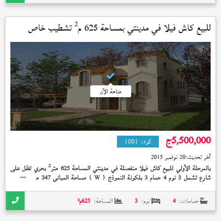
2
للبيع كاش فيلا في
مدينتي
بمساحة 625 م
تشطيب خاص
استلام فوري
متاحة الآن
5,500,000
ج
كود:
1801
آخر تحديث:
20 نوفمبر 2015
2
بالمرحلة الأولي للبيع كاش فيلا منفصلة في مدينتي المساحة 625 متر
بحري تطل على
2
شارع تشمل 3 نوم 4 حمام 3 بلكونة النموذج (
) مساحة المباني 347 متر
تشطيب
W
خاص إستلام فوري 5,500,000 جنيه
حمامات:
4
نوم:
3
المساحة:
625
م²