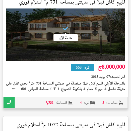
للبيع كاش فيلا في
مدينتي
بمساحة 731 م
استلام فوري
متاحة الآن
8,000,000
ج
كود:
663
آخر تحديث:
07 يونيه 2015
2
بالمرحلة الأولي للبيع كاش فيلا منفصلة في مدينتي المساحة 731 متر
بحري تطل على
2
حديقة تشمل 4 نوم 5 حمام 4 بلكونة النموذج (
) مساحة المباني 601 متر
بدون
T
تشطيب بإشتراك النادي إستلام فوري 8,000,000 جنيه
حمامات:
5
نوم:
4
المساحة:
731
م²
2
للبيع كاش فيلا في
مدينتي
بمساحة 1072 م
استلام فوري