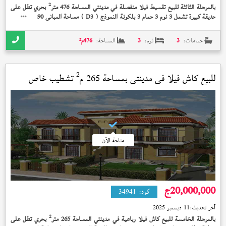
2
بالمرحلة الثالثة للبيع تقسيط فيلا منفصلة في مدينتي المساحة 476 متر
بحري تطل على
2
حديقة كبيرة تشمل 3 نوم 3 حمام 3 بلكونة النموذج (
) مساحة المباني 290 متر
بدون
D3
تشطيب على 10 سنة بمقدم 13,550,000 جنيه
حمامات:
3
نوم:
3
المساحة:
476
م²
2
للبيع كاش فيلا في
مدينتي
بمساحة 265 م
تشطيب خاص
متاحة الآن
20,000,000
ج
كود:
34941
آخر تحديث:
11 ديسمبر 2025
2
بالمرحلة الخامسة للبيع كاش فيلا رباعية في مدينتي المساحة 265 متر
بحري تطل على