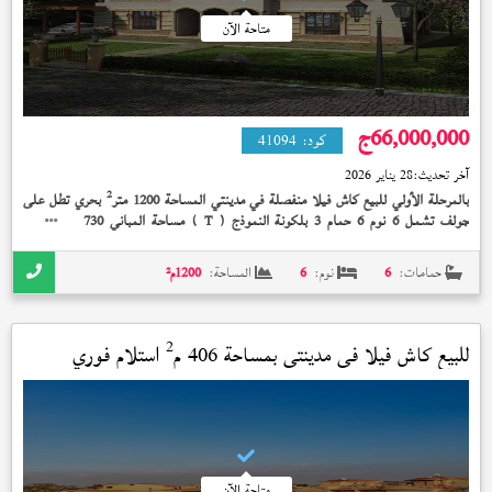
متاحة الآن
66,000,000
ج
كود:
41094
آخر تحديث:
28 يناير 2026
2
بالمرحلة الأولي للبيع كاش فيلا منفصلة في مدينتي المساحة 1200 متر
بحري تطل على
2
جولف تشمل 6 نوم 6 حمام 3 بلكونة النموذج (
) مساحة المباني 730 متر
نصف
T
تشطيب إستلام فوري 66,000,000 جنيه
حمامات:
6
نوم:
6
المساحة:
1200
م²
2
للبيع كاش فيلا في
مدينتي
بمساحة 406 م
استلام فوري
متاحة الآن