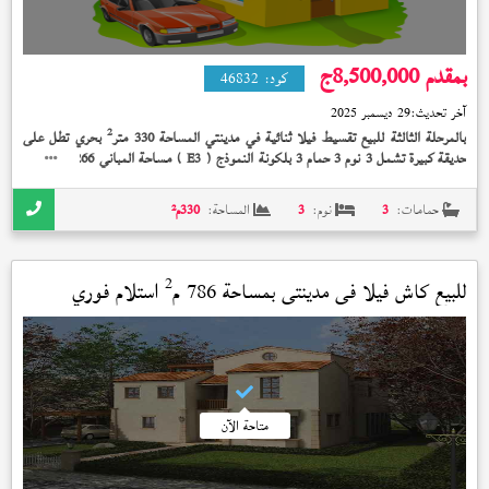
بمقدم 8,500,000
ج
كود:
46832
آخر تحديث:
29 ديسمبر 2025
2
بالمرحلة الثالثة للبيع تقسيط فيلا ثنائية في مدينتي المساحة 330 متر
بحري تطل على
2
حديقة كبيرة تشمل 3 نوم 3 حمام 3 بلكونة النموذج (
) مساحة المباني 266 متر
بدون
E3
تشطيب على 10 سنة بمقدم 8,500,000 جنيه
حمامات:
3
نوم:
3
المساحة:
330
م²
2
للبيع كاش فيلا في
مدينتي
بمساحة 786 م
استلام فوري
متاحة الآن