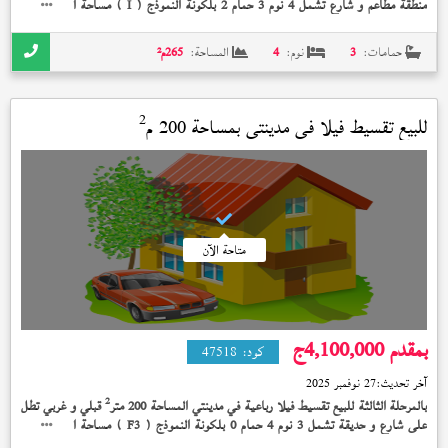
منطقة مطاعم و شارع تشمل 4 نوم 3 حمام 2 بلكونة النموذج (
) مساحة المباني 231
I
2
متر
تشطيب خاص 20,000,000 جنيه و بها 3تكييفات
حمامات:
3
نوم:
4
المساحة:
265
م²
2
للبيع تقسيط فيلا في
مدينتي
بمساحة 200 م
متاحة الآن
بمقدم 4,100,000
ج
كود:
47518
آخر تحديث:
27 نوفمبر 2025
2
بالمرحلة الثالثة للبيع تقسيط فيلا رباعية في مدينتي المساحة 200 متر
قبلي و غربي تطل
على شارع و حديقة تشمل 3 نوم 4 حمام 0 بلكونة النموذج (
) مساحة المباني 211
F3
2
متر
بدون تشطيب على 10 سنة بمقدم 4,100,000 جنيه