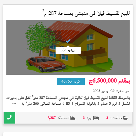
2
للبيع تقسيط فيلا في
مدينتي
بمساحة 287 م
متاحة الآن
بمقدم 6,500,000
ج
كود:
46763
آخر تحديث:
08 نوفمبر 2025
2
بالمرحلة الثالثة للبيع تقسيط فيلا ثنائية في مدينتي المساحة 287 متر
تطل على بحيرات
2
تشمل 3 نوم 3 حمام 3 بلكونة النموذج (
) مساحة المباني 266 متر
بدون تشطيب
E3
على 13 سنة بمقدم 6,500,000 جنيه
حمامات:
3
نوم:
3
المساحة:
287
م²