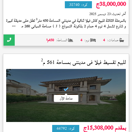
38,000,000
ج
كود:
38740
آخر تحديث:
23 ديسمبر 2025
2
بالمرحلة الثالثة للبيع كاش فيلا ثنائية في مدينتي المساحة 450 متر
تطل على حديقة كبيرة
2
و شارع تشمل 4 نوم 4 حمام 2 بلكونة النموذج (
) مساحة المباني 260 متر
تشطيب
J
الشركة إستلام فوري 38,000,000 جنيه و بها شوية تعديلات فالتشطيب
حمامات:
4
نوم:
4
المساحة:
450
م²
2
للبيع تقسيط فيلا في
مدينتي
بمساحة 561 م
متاحة الآن
بمقدم 15,308,000
ج
كود:
44792