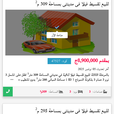
2
للبيع تقسيط فيلا في
مدينتي
بمساحة 309 م
متاحة الآن
بمقدم 8,900,000
ج
كود:
47527
آخر تحديث:
05 نوفمبر 2025
2
بالمرحلة الثالثة للبيع تقسيط فيلا ثنائية في مدينتي المساحة 309 متر
تطل على تشمل 3
2
نوم 3 حمام 3 بلكونة النموذج (
) مساحة المباني 266 متر
بدون تشطيب على 10 سنة
E3
بمقدم 8,900,000 جنيه
حمامات:
3
نوم:
3
المساحة:
309
م²
2
للبيع تقسيط فيلا في
مدينتي
بمساحة 295 م