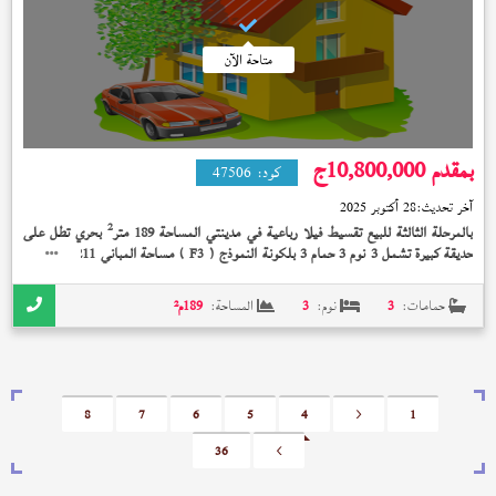
متاحة الآن
بمقدم 10,800,000
ج
كود:
47506
آخر تحديث:
28 أكتوبر 2025
2
بالمرحلة الثالثة للبيع تقسيط فيلا رباعية في مدينتي المساحة 189 متر
بحري تطل على
2
حديقة كبيرة تشمل 3 نوم 3 حمام 3 بلكونة النموذج (
) مساحة المباني 211 متر
بدون
F3
تشطيب على 12 سنة بمقدم 10,800,000 جنيه
حمامات:
3
نوم:
3
المساحة:
189
م²
8
7
6
5
4
<
1
36
>