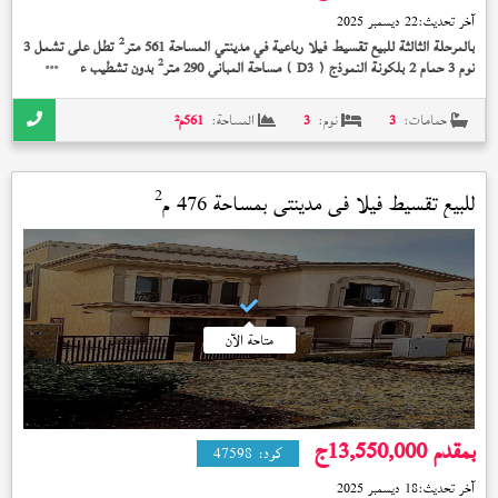
آخر تحديث:
22 ديسمبر 2025
2
بالمرحلة الثالثة للبيع تقسيط فيلا رباعية في مدينتي المساحة 561 متر
تطل على تشمل 3
2
نوم 3 حمام 2 بلكونة النموذج (
) مساحة المباني 290 متر
بدون تشطيب على 11 سنة
D3
بمقدم 15,308,000 جنيه
حمامات:
3
نوم:
3
المساحة:
561
م²
2
للبيع تقسيط فيلا في
مدينتي
بمساحة 476 م
متاحة الآن
بمقدم 13,550,000
ج
كود:
47598
آخر تحديث:
18 ديسمبر 2025