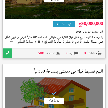
30,000,000
ج
كود:
41166
آخر تحديث:
25 يناير 2026
2
بالمرحلة الثانية للبيع كاش فيلا ثنائية في مدينتي المساحة 406 متر
شرقي و غربي تطل
2
على حديقة تشمل 3 نوم 3 حمام 2 بلكونة النموذج (
) مساحة المباني 273 متر
H
تشطيب الشركة إستلام فوري 30,000,000 جنيه و بها تكييفات
حمامات:
3
نوم:
3
المساحة:
406
م²
2
للبيع تقسيط فيلا في
مدينتي
بمساحة 330 م
متاحة الآن