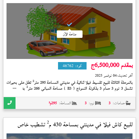
متاحة الآن
بمقدم 6,500,000
ج
كود:
46762
آخر تحديث:
04 نوفمبر 2025
2
بالمرحلة الثالثة للبيع تقسيط فيلا ثنائية في مدينتي المساحة 295 متر
تطل على بحيرات
2
تشمل 3 نوم 3 حمام 3 بلكونة النموذج (
) مساحة المباني 266 متر
بدون تشطيب
E3
على 13 سنة بمقدم 6,500,000 جنيه
حمامات:
3
نوم:
3
المساحة:
295
م²
2
للبيع كاش فيلا في
مدينتي
بمساحة 430 م
تشطيب خاص
استلام فوري