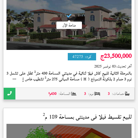
متاحة الآن
23,500,000
ج
كود:
47275
آخر تحديث:
03 نوفمبر 2025
2
بالمرحلة الثانية للبيع كاش فيلا ثنائية في مدينتي المساحة 430 متر
تطل على تشمل 3
2
نوم 3 حمام 2 بلكونة النموذج (
) مساحة المباني 275 متر
تشطيب خاص إستلام فوري
H
23,500,000 جنيه و بها 3 تكييفات
حمامات:
3
نوم:
3
المساحة:
430
م²
2
للبيع تقسيط فيلا في
مدينتي
بمساحة 189 م