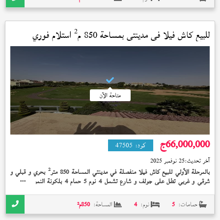
2
للبيع كاش فيلا في
مدينتي
بمساحة 850 م
استلام فوري
متاحة الآن
66,000,000
ج
كود:
47505
آخر تحديث:
25 نوفمبر 2025
2
بالمرحلة الأولي للبيع كاش فيلا منفصلة في مدينتي المساحة 850 متر
بحري و قبلي و
شرقي و غربي تطل على جولف و شارع تشمل 4 نوم 5 حمام 4 بلكونة النموذج (
)
T
2
مساحة المباني 615 متر
بدون تشطيب إستلام فوري 66,000,000 جنيه
حمامات:
5
نوم:
4
المساحة:
850
م²