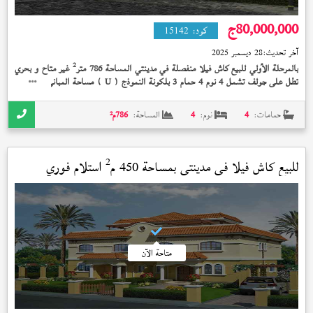
80,000,000
ج
كود:
15142
آخر تحديث:
28 ديسمبر 2025
2
بالمرحلة الأولي للبيع كاش فيلا منفصلة في مدينتي المساحة 786 متر
غير متاح و بحري
2
تطل على جولف تشمل 4 نوم 4 حمام 3 بلكونة النموذج (
) مساحة المباني 454 متر
U
2
تشمل حديقة خاصة 740 متر
تشطيب الشركة إستلام فوري 80,000,000 جنيه
حمامات:
4
نوم:
4
المساحة:
786
م²
2
للبيع كاش فيلا في
مدينتي
بمساحة 450 م
استلام فوري
متاحة الآن