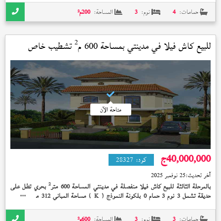
حمامات:
4
نوم:
3
المساحة:
200
م²
2
للبيع كاش فيلا في
مدينتي
بمساحة 600 م
تشطيب خاص
استلام فوري
متاحة الآن
40,000,000
ج
كود:
28327
آخر تحديث:
25 نوفمبر 2025
2
بالمرحلة الثالثة للبيع كاش فيلا منفصلة في مدينتي المساحة 600 متر
بحري تطل على
2
حديقة تشمل 3 نوم 3 حمام 0 بلكونة النموذج (
) مساحة المباني 312 متر
تشطيب
K
خاص إستلام فوري 40,000,000 جنيه
حمامات:
3
نوم:
3
المساحة:
600
م²